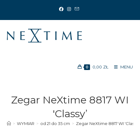
Koniec
treści
0,00
ZŁ
MENU
0
Zegar NeXtime 8817 WI
'Classy’
>
WYMIAR
>
od 21 do 35 cm
>
Zegar NeXtime 8817 WI 'Classy’