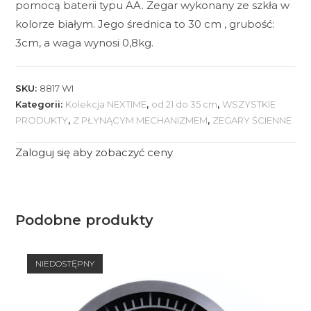
pomocą baterii typu AA. Zegar wykonany ze szkła w
kolorze białym. Jego średnica to 30 cm , grubość:
3cm, a waga wynosi 0,8kg.
SKU:
8817 WI
Kategorii:
Kolekcja NEXTIME
,
od 21 do 35 cm
,
WSZYSTKIE
PRODUKTY
,
Z PŁYNĄCYM MECHANIZMEM
,
ZEGARY ŚCIENNE
Zaloguj się aby zobaczyć ceny
Podobne produkty
NIEDOSTĘPNY