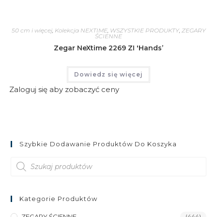
50 cm i więcej
,
Kolekcja NEXTIME
,
WSZYSTKIE PRODUKTY
,
ZEGARY
ŚCIENNE
Zegar NeXtime 2269 ZI 'Hands’
Dowiedz się więcej
Zaloguj się aby zobaczyć ceny
Szybkie Dodawanie Produktów Do Koszyka
Wyszukiwarka
produktów
Kategorie Produktów
ZEGARY ŚCIENNE
(444)