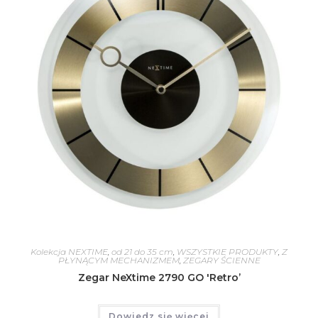
Kolekcja NEXTIME
,
od 21 do 35 cm
,
WSZYSTKIE PRODUKTY
,
Z
PŁYNĄCYM MECHANIZMEM
,
ZEGARY ŚCIENNE
Zegar NeXtime 2790 GO 'Retro’
Dowiedz się więcej