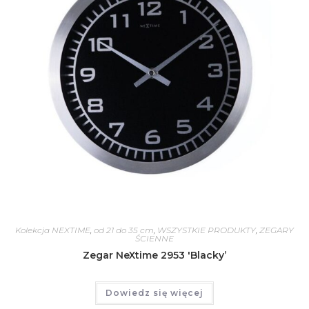
Kolekcja NEXTIME
,
od 21 do 35 cm
,
WSZYSTKIE PRODUKTY
,
ZEGARY
ŚCIENNE
Zegar NeXtime 2953 'Blacky’
Dowiedz się więcej