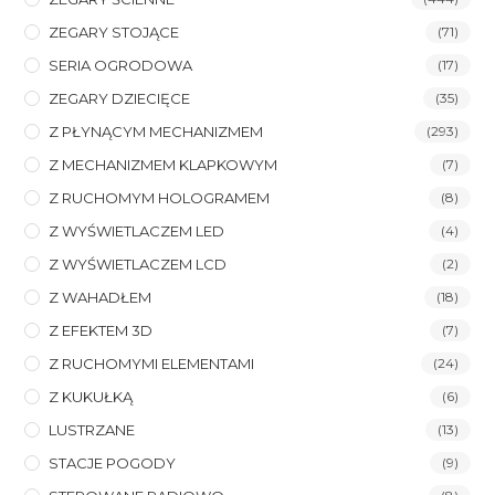
ZEGARY STOJĄCE
(71)
SERIA OGRODOWA
(17)
ZEGARY DZIECIĘCE
(35)
Z PŁYNĄCYM MECHANIZMEM
(293)
Z MECHANIZMEM KLAPKOWYM
(7)
Z RUCHOMYM HOLOGRAMEM
(8)
Z WYŚWIETLACZEM LED
(4)
Z WYŚWIETLACZEM LCD
(2)
Z WAHADŁEM
(18)
Z EFEKTEM 3D
(7)
Z RUCHOMYMI ELEMENTAMI
(24)
Z KUKUŁKĄ
(6)
LUSTRZANE
(13)
STACJE POGODY
(9)