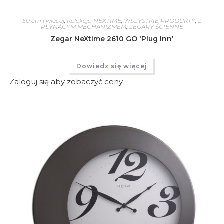
50 cm i więcej
,
Kolekcja NEXTIME
,
WSZYSTKIE PRODUKTY
,
Z
PŁYNĄCYM MECHANIZMEM
,
ZEGARY ŚCIENNE
Zegar NeXtime 2610 GO 'Plug Inn’
Dowiedz się więcej
Zaloguj się aby zobaczyć ceny