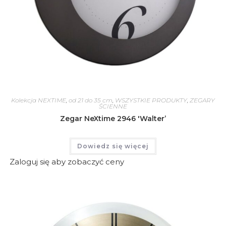
Kolekcja NEXTIME
,
od 21 do 35 cm
,
WSZYSTKIE PRODUKTY
,
ZEGARY
ŚCIENNE
Zegar NeXtime 2946 'Walter’
Dowiedz się więcej
Zaloguj się aby zobaczyć ceny