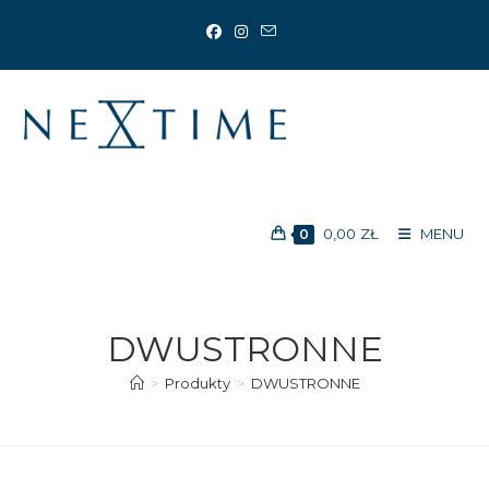
Koniec
treści
0,00
ZŁ
MENU
0
DWUSTRONNE
>
Produkty
>
DWUSTRONNE