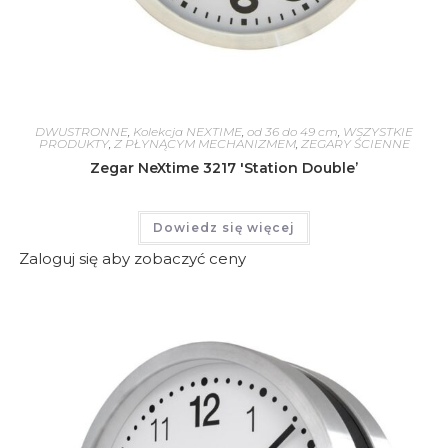
DWUSTRONNE
,
Kolekcja NEXTIME
,
od 36 do 49 cm
,
WSZYSTKIE
PRODUKTY
,
Z PŁYNĄCYM MECHANIZMEM
,
ZEGARY ŚCIENNE
Zegar NeXtime 3217 'Station Double’
Dowiedz się więcej
Zaloguj się aby zobaczyć ceny