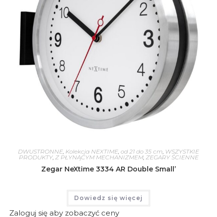
DWUSTRONNE
,
Kolekcja NEXTIME
,
od 21 do 35 cm
,
WSZYSTKIE
PRODUKTY
,
Z PŁYNĄCYM MECHANIZMEM
,
ZEGARY ŚCIENNE
Zegar NeXtime 3334 AR Double Small’
Dowiedz się więcej
Zaloguj się aby zobaczyć ceny