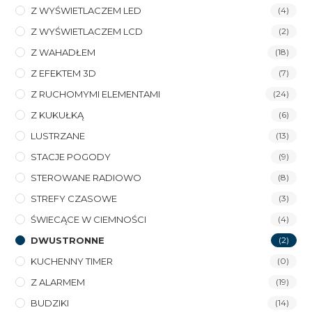
Z WYŚWIETLACZEM LED
(4)
Z WYŚWIETLACZEM LCD
(2)
Z WAHADŁEM
(18)
Z EFEKTEM 3D
(7)
Z RUCHOMYMI ELEMENTAMI
(24)
Z KUKUŁKĄ
(6)
LUSTRZANE
(13)
STACJE POGODY
(9)
STEROWANE RADIOWO
(8)
STREFY CZASOWE
(3)
ŚWIECĄCE W CIEMNOŚCI
(4)
DWUSTRONNE
(2)
KUCHENNY TIMER
(0)
Z ALARMEM
(19)
BUDZIKI
(14)