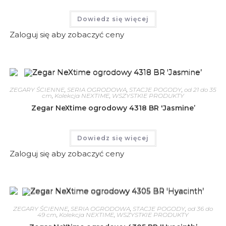
Dowiedz się więcej
Zaloguj się aby zobaczyć ceny
ZEGARY ŚCIENNE
,
SERIA OGRODOWA
,
STACJE POGODY
,
od 21 do 35
cm
,
Kolekcja NEXTIME
,
WSZYSTKIE PRODUKTY
Zegar NeXtime ogrodowy 4318 BR 'Jasmine’
Dowiedz się więcej
Zaloguj się aby zobaczyć ceny
ZEGARY ŚCIENNE
,
SERIA OGRODOWA
,
STACJE POGODY
,
od 36 do
49 cm
,
Kolekcja NEXTIME
,
WSZYSTKIE PRODUKTY