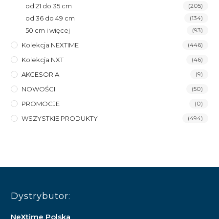
od 21 do 35 cm
(205)
od 36 do 49 cm
(134)
50 cm i więcej
(93)
Kolekcja NEXTIME
(446)
Kolekcja NXT
(46)
AKCESORIA
(9)
NOWOŚCI
(50)
PROMOCJE
(0)
WSZYSTKIE PRODUKTY
(494)
Dystrybutor:
NeXtime Polska