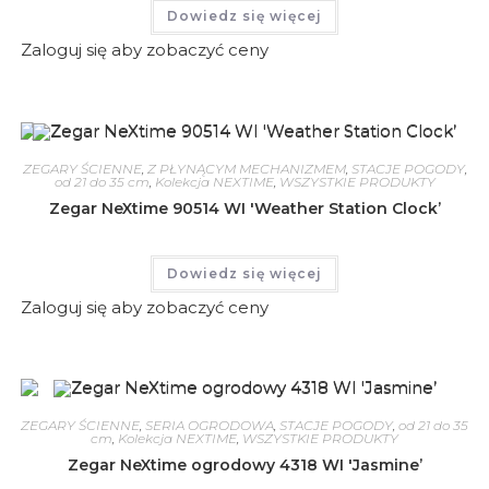
Dowiedz się więcej
Zaloguj się aby zobaczyć ceny
ZEGARY ŚCIENNE
,
Z PŁYNĄCYM MECHANIZMEM
,
STACJE POGODY
,
od 21 do 35 cm
,
Kolekcja NEXTIME
,
WSZYSTKIE PRODUKTY
Zegar NeXtime 90514 WI 'Weather Station Clock’
Dowiedz się więcej
Zaloguj się aby zobaczyć ceny
ZEGARY ŚCIENNE
,
SERIA OGRODOWA
,
STACJE POGODY
,
od 21 do 35
cm
,
Kolekcja NEXTIME
,
WSZYSTKIE PRODUKTY
Zegar NeXtime ogrodowy 4318 WI 'Jasmine’