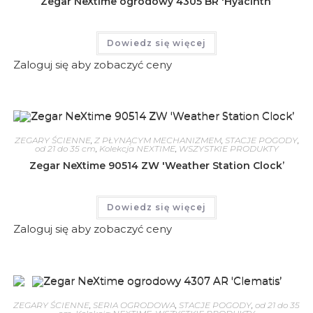
Zegar NeXtime ogrodowy 4305 BR 'Hyacinth’
Dowiedz się więcej
Zaloguj się aby zobaczyć ceny
ZEGARY ŚCIENNE
,
Z PŁYNĄCYM MECHANIZMEM
,
STACJE POGODY
,
od 21 do 35 cm
,
Kolekcja NEXTIME
,
WSZYSTKIE PRODUKTY
Zegar NeXtime 90514 ZW 'Weather Station Clock’
Dowiedz się więcej
Zaloguj się aby zobaczyć ceny
ZEGARY ŚCIENNE
,
SERIA OGRODOWA
,
STACJE POGODY
,
od 21 do 35