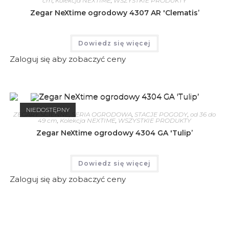
cm
,
Kolekcja NEXTIME
,
WSZYSTKIE PRODUKTY
Zegar NeXtime ogrodowy 4307 AR 'Clematis’
Dowiedz się więcej
Zaloguj się aby zobaczyć ceny
NIEDOSTĘPNY
ZEGARY ŚCIENNE
,
SERIA OGRODOWA
,
STACJE POGODY
,
od 36 do
49 cm
,
Kolekcja NEXTIME
,
WSZYSTKIE PRODUKTY
Zegar NeXtime ogrodowy 4304 GA 'Tulip’
Dowiedz się więcej
Zaloguj się aby zobaczyć ceny