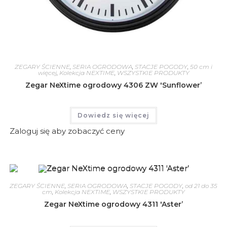
ZEGARY ŚCIENNE
,
SERIA OGRODOWA
,
STACJE POGODY
,
50 cm i
więcej
,
Kolekcja NEXTIME
,
WSZYSTKIE PRODUKTY
Zegar NeXtime ogrodowy 4306 ZW 'Sunflower’
Dowiedz się więcej
Zaloguj się aby zobaczyć ceny
ZEGARY ŚCIENNE
,
SERIA OGRODOWA
,
STACJE POGODY
,
od 21 do 35
cm
,
Kolekcja NEXTIME
,
WSZYSTKIE PRODUKTY
Zegar NeXtime ogrodowy 4311 'Aster’