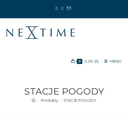
Koniec
treści
0,00
ZŁ
MENU
0
STACJE POGODY
>
Produkty
>
STACJE POGODY