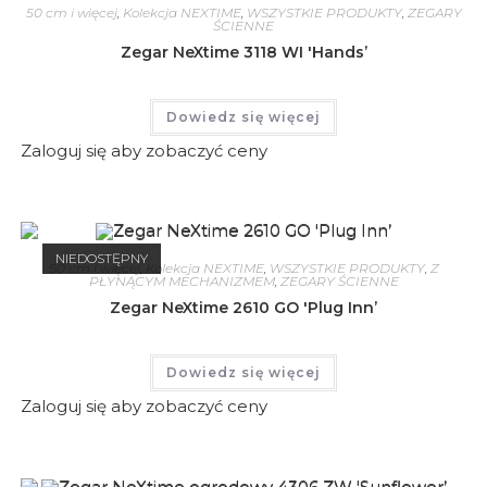
50 cm i więcej
,
Kolekcja NEXTIME
,
WSZYSTKIE PRODUKTY
,
ZEGARY
ŚCIENNE
Zegar NeXtime 3118 WI 'Hands’
Dowiedz się więcej
Zaloguj się aby zobaczyć ceny
NIEDOSTĘPNY
50 cm i więcej
,
Kolekcja NEXTIME
,
WSZYSTKIE PRODUKTY
,
Z
PŁYNĄCYM MECHANIZMEM
,
ZEGARY ŚCIENNE
Zegar NeXtime 2610 GO 'Plug Inn’
Dowiedz się więcej
Zaloguj się aby zobaczyć ceny