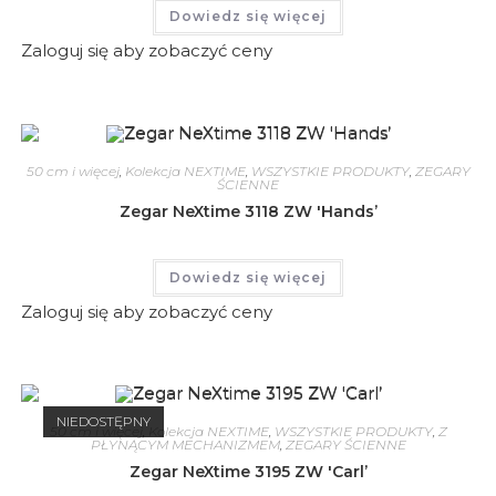
Dowiedz się więcej
Zaloguj się aby zobaczyć ceny
50 cm i więcej
,
Kolekcja NEXTIME
,
WSZYSTKIE PRODUKTY
,
ZEGARY
ŚCIENNE
Zegar NeXtime 3118 ZW 'Hands’
Dowiedz się więcej
Zaloguj się aby zobaczyć ceny
NIEDOSTĘPNY
50 cm i więcej
,
Kolekcja NEXTIME
,
WSZYSTKIE PRODUKTY
,
Z
PŁYNĄCYM MECHANIZMEM
,
ZEGARY ŚCIENNE
Zegar NeXtime 3195 ZW 'Carl’