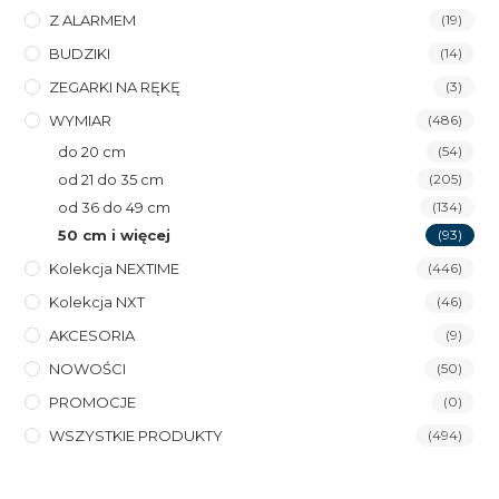
Z ALARMEM
(19)
BUDZIKI
(14)
ZEGARKI NA RĘKĘ
(3)
WYMIAR
(486)
do 20 cm
(54)
od 21 do 35 cm
(205)
od 36 do 49 cm
(134)
50 cm i więcej
(93)
Kolekcja NEXTIME
(446)
Kolekcja NXT
(46)
AKCESORIA
(9)
NOWOŚCI
(50)
PROMOCJE
(0)
WSZYSTKIE PRODUKTY
(494)