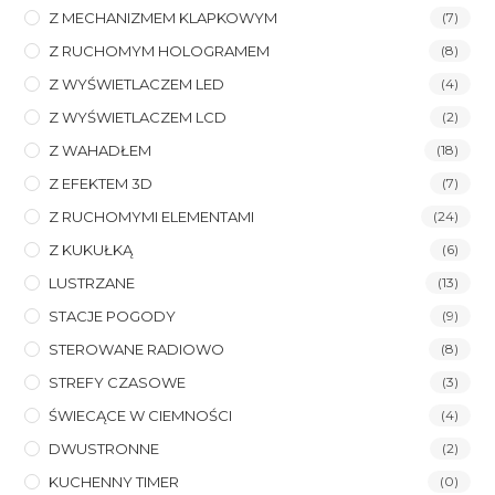
Z MECHANIZMEM KLAPKOWYM
(7)
Z RUCHOMYM HOLOGRAMEM
(8)
Z WYŚWIETLACZEM LED
(4)
Z WYŚWIETLACZEM LCD
(2)
Z WAHADŁEM
(18)
Z EFEKTEM 3D
(7)
Z RUCHOMYMI ELEMENTAMI
(24)
Z KUKUŁKĄ
(6)
LUSTRZANE
(13)
STACJE POGODY
(9)
STEROWANE RADIOWO
(8)
STREFY CZASOWE
(3)
ŚWIECĄCE W CIEMNOŚCI
(4)
DWUSTRONNE
(2)
KUCHENNY TIMER
(0)