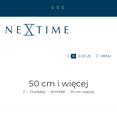
Koniec
treści
0,00
ZŁ
MENU
0
50 cm i więcej
>
Produkty
>
WYMIAR
>
50 cm i więcej