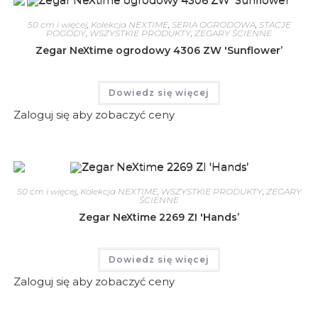
50 cm i więcej
,
Kolekcja NEXTIME
,
SERIA OGRODOWA
,
STACJE
POGODY
,
WSZYSTKIE PRODUKTY
,
ZEGARY ŚCIENNE
Zegar NeXtime ogrodowy 4306 ZW 'Sunflower’
Dowiedz się więcej
Zaloguj się aby zobaczyć ceny
50 cm i więcej
,
Kolekcja NEXTIME
,
WSZYSTKIE PRODUKTY
,
ZEGARY
ŚCIENNE
Zegar NeXtime 2269 ZI 'Hands’
Dowiedz się więcej
Zaloguj się aby zobaczyć ceny