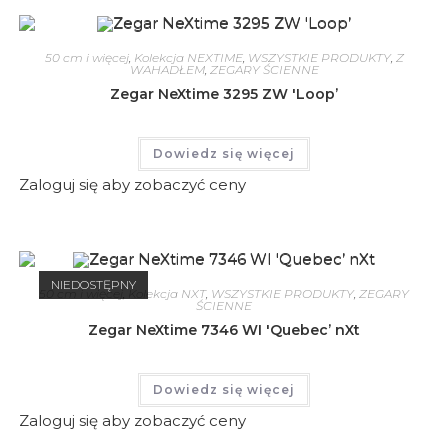
50 cm i więcej
,
Kolekcja NEXTIME
,
WSZYSTKIE PRODUKTY
,
Z
WAHADŁEM
,
ZEGARY ŚCIENNE
Zegar NeXtime 3295 ZW 'Loop’
Dowiedz się więcej
Zaloguj się aby zobaczyć ceny
NIEDOSTĘPNY
50 cm i więcej
,
Kolekcja NXT
,
WSZYSTKIE PRODUKTY
,
ZEGARY
ŚCIENNE
Zegar NeXtime 7346 WI 'Quebec’ nXt
Dowiedz się więcej
Zaloguj się aby zobaczyć ceny