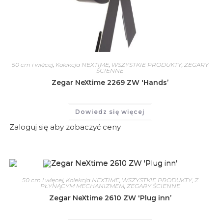
50 cm i więcej
,
Kolekcja NEXTIME
,
WSZYSTKIE PRODUKTY
,
ZEGARY
ŚCIENNE
Zegar NeXtime 2269 ZW 'Hands’
Dowiedz się więcej
Zaloguj się aby zobaczyć ceny
50 cm i więcej
,
Kolekcja NEXTIME
,
WSZYSTKIE PRODUKTY
,
Z
PŁYNĄCYM MECHANIZMEM
,
ZEGARY ŚCIENNE
Zegar NeXtime 2610 ZW 'Plug inn’