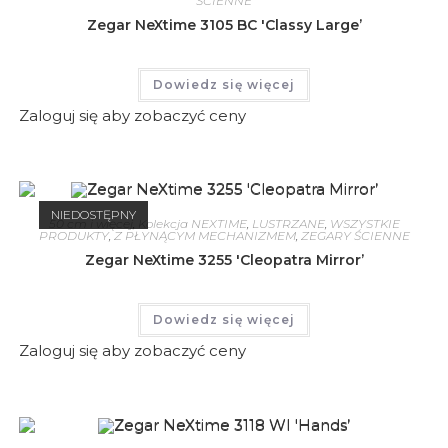
ŚCIENNE
Zegar NeXtime 3105 BC 'Classy Large’
Dowiedz się więcej
Zaloguj się aby zobaczyć ceny
NIEDOSTĘPNY
50 cm i więcej
,
Kolekcja NEXTIME
,
LUSTRZANE
,
WSZYSTKIE
PRODUKTY
,
Z PŁYNĄCYM MECHANIZMEM
,
ZEGARY ŚCIENNE
Zegar NeXtime 3255 'Cleopatra Mirror’
Dowiedz się więcej
Zaloguj się aby zobaczyć ceny