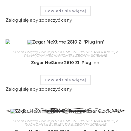
Dowiedz się więcej
Zaloguj się aby zobaczyć ceny
50 cm i więcej
,
Kolekcja NEXTIME
,
WSZYSTKIE PRODUKTY
,
Z
PŁYNĄCYM MECHANIZMEM
,
ZEGARY ŚCIENNE
Zegar NeXtime 2610 ZI 'Plug inn’
Dowiedz się więcej
Zaloguj się aby zobaczyć ceny
50 cm i więcej
,
Kolekcja NEXTIME
,
WSZYSTKIE PRODUKTY
,
Z
RUCHOMYMI ELEMENTAMI
,
ZEGARY ŚCIENNE