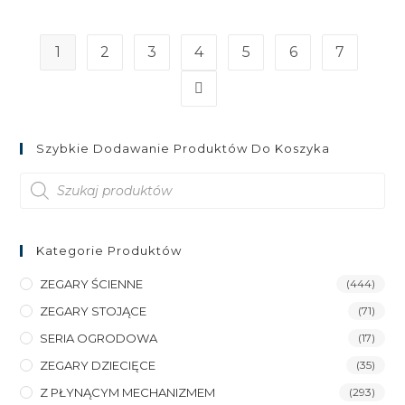
1
2
3
4
5
6
7
Szybkie Dodawanie Produktów Do Koszyka
Wyszukiwarka
produktów
Kategorie Produktów
ZEGARY ŚCIENNE
(444)
ZEGARY STOJĄCE
(71)
SERIA OGRODOWA
(17)
ZEGARY DZIECIĘCE
(35)
Z PŁYNĄCYM MECHANIZMEM
(293)