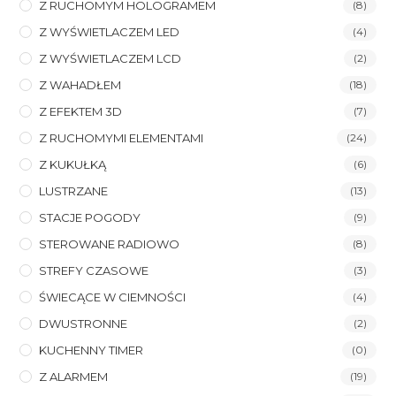
Z RUCHOMYM HOLOGRAMEM
(8)
Z WYŚWIETLACZEM LED
(4)
Z WYŚWIETLACZEM LCD
(2)
Z WAHADŁEM
(18)
Z EFEKTEM 3D
(7)
Z RUCHOMYMI ELEMENTAMI
(24)
Z KUKUŁKĄ
(6)
LUSTRZANE
(13)
STACJE POGODY
(9)
STEROWANE RADIOWO
(8)
STREFY CZASOWE
(3)
ŚWIECĄCE W CIEMNOŚCI
(4)
DWUSTRONNE
(2)
KUCHENNY TIMER
(0)
Z ALARMEM
(19)