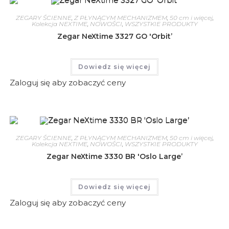
ZEGARY ŚCIENNE
,
Z PŁYNĄCYM MECHANIZMEM
,
50 cm i więcej
,
Kolekcja NEXTIME
,
NOWOŚCI
,
WSZYSTKIE PRODUKTY
Zegar NeXtime 3327 GO 'Orbit’
Dowiedz się więcej
Zaloguj się aby zobaczyć ceny
ZEGARY ŚCIENNE
,
Z PŁYNĄCYM MECHANIZMEM
,
50 cm i więcej
,
Kolekcja NEXTIME
,
NOWOŚCI
,
WSZYSTKIE PRODUKTY
Zegar NeXtime 3330 BR 'Oslo Large’
Dowiedz się więcej
Zaloguj się aby zobaczyć ceny