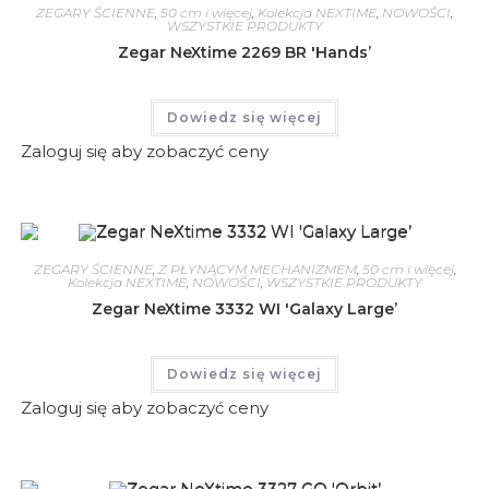
ZEGARY ŚCIENNE
,
50 cm i więcej
,
Kolekcja NEXTIME
,
NOWOŚCI
,
WSZYSTKIE PRODUKTY
Zegar NeXtime 2269 BR 'Hands’
Dowiedz się więcej
Zaloguj się aby zobaczyć ceny
ZEGARY ŚCIENNE
,
Z PŁYNĄCYM MECHANIZMEM
,
50 cm i więcej
,
Kolekcja NEXTIME
,
NOWOŚCI
,
WSZYSTKIE PRODUKTY
Zegar NeXtime 3332 WI 'Galaxy Large’
Dowiedz się więcej
Zaloguj się aby zobaczyć ceny