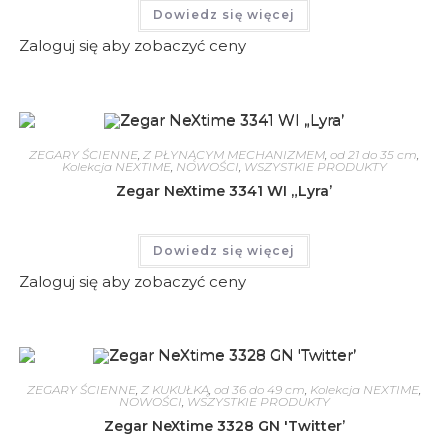
Dowiedz się więcej
Zaloguj się aby zobaczyć ceny
ZEGARY ŚCIENNE
,
Z PŁYNĄCYM MECHANIZMEM
,
od 21 do 35 cm
,
Kolekcja NEXTIME
,
NOWOŚCI
,
WSZYSTKIE PRODUKTY
Zegar NeXtime 3341 WI „Lyra’
Dowiedz się więcej
Zaloguj się aby zobaczyć ceny
ZEGARY ŚCIENNE
,
Z KUKUŁKĄ
,
od 36 do 49 cm
,
Kolekcja NEXTIME
,
NOWOŚCI
,
WSZYSTKIE PRODUKTY
Zegar NeXtime 3328 GN 'Twitter’