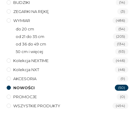
BUDZIKI
(14)
ZEGARKI NA RĘKĘ
(3)
WYMIAR
(486)
do 20 cm
(54)
od 21 do 35 cm
(205)
od 36 do 49 cm
(134)
50 cm i więcej
(93)
Kolekcja NEXTIME
(446)
Kolekcja NXT
(46)
AKCESORIA
(9)
NOWOŚCI
(50)
PROMOCJE
(0)
WSZYSTKIE PRODUKTY
(494)