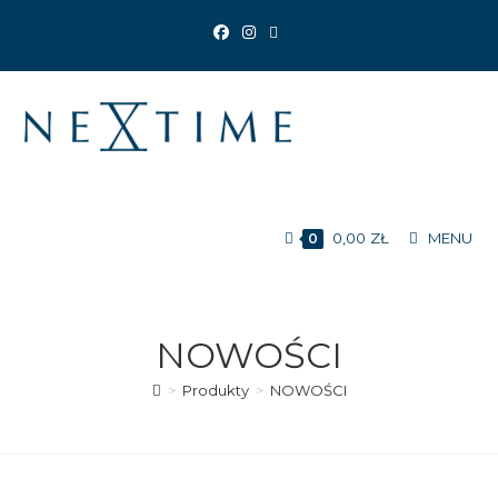
Koniec
treści
0,00
ZŁ
MENU
0
NOWOŚCI
>
Produkty
>
NOWOŚCI