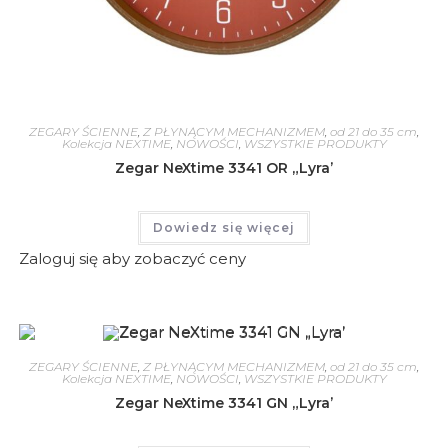
ZEGARY ŚCIENNE
,
Z PŁYNĄCYM MECHANIZMEM
,
od 21 do 35 cm
,
Kolekcja NEXTIME
,
NOWOŚCI
,
WSZYSTKIE PRODUKTY
Zegar NeXtime 3341 OR „Lyra’
Dowiedz się więcej
Zaloguj się aby zobaczyć ceny
ZEGARY ŚCIENNE
,
Z PŁYNĄCYM MECHANIZMEM
,
od 21 do 35 cm
,
Kolekcja NEXTIME
,
NOWOŚCI
,
WSZYSTKIE PRODUKTY
Zegar NeXtime 3341 GN „Lyra’