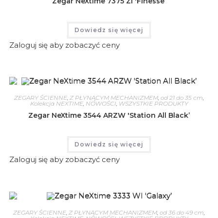
Zegar NeXtime 7375 ZI 'Finesse’
Dowiedz się więcej
Zaloguj się aby zobaczyć ceny
ZEGARY ŚCIENNE
,
Z PŁYNĄCYM MECHANIZMEM
,
od 21 do 35 cm
,
Kolekcja NEXTIME
,
NOWOŚCI
,
WSZYSTKIE PRODUKTY
Zegar NeXtime 3544 ARZW 'Station All Black’
Dowiedz się więcej
Zaloguj się aby zobaczyć ceny
ZEGARY ŚCIENNE
,
Z PŁYNĄCYM MECHANIZMEM
,
od 36 do 49 cm
,