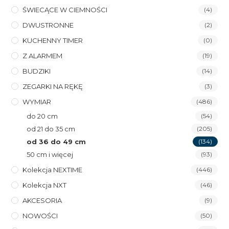
ŚWIECĄCE W CIEMNOŚCI
(4)
DWUSTRONNE
(2)
KUCHENNY TIMER
(0)
Z ALARMEM
(19)
BUDZIKI
(14)
ZEGARKI NA RĘKĘ
(3)
WYMIAR
(486)
do 20 cm
(54)
od 21 do 35 cm
(205)
od 36 do 49 cm
(134)
50 cm i więcej
(93)
Kolekcja NEXTIME
(446)
Kolekcja NXT
(46)
AKCESORIA
(9)
NOWOŚCI
(50)