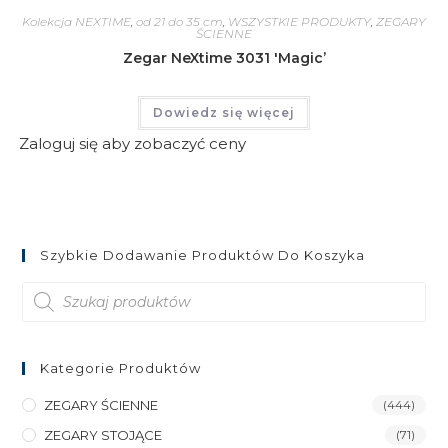
Kolekcja NEXTIME
,
od 21 do 35 cm
,
WSZYSTKIE PRODUKTY
,
ZEGARY
ŚCIENNE
Zegar NeXtime 3031 'Magic’
Dowiedz się więcej
Zaloguj się aby zobaczyć ceny
Szybkie Dodawanie Produktów Do Koszyka
Wyszukiwarka
produktów
Kategorie Produktów
ZEGARY ŚCIENNE
(444)
ZEGARY STOJĄCE
(71)