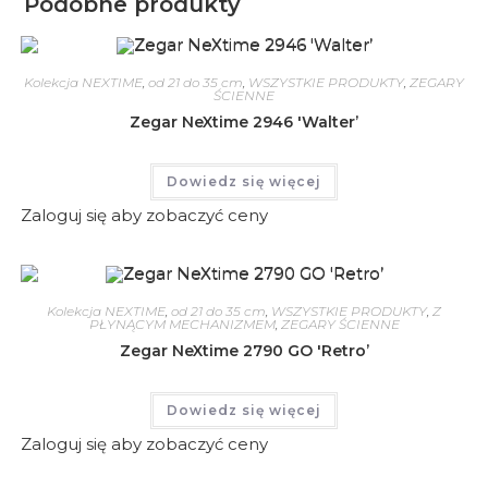
Podobne produkty
Kolekcja NEXTIME
,
od 21 do 35 cm
,
WSZYSTKIE PRODUKTY
,
ZEGARY
ŚCIENNE
Zegar NeXtime 2946 'Walter’
Dowiedz się więcej
Zaloguj się aby zobaczyć ceny
Kolekcja NEXTIME
,
od 21 do 35 cm
,
WSZYSTKIE PRODUKTY
,
Z
PŁYNĄCYM MECHANIZMEM
,
ZEGARY ŚCIENNE
Zegar NeXtime 2790 GO 'Retro’
Dowiedz się więcej
Zaloguj się aby zobaczyć ceny