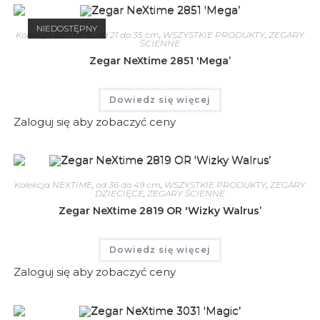
NIEDOSTĘPNY
Kolekcja NEXTIME
,
od 21 do 35 cm
,
WSZYSTKIE PRODUKTY
,
ZEGARY
ŚCIENNE
Zegar NeXtime 2851 'Mega’
Dowiedz się więcej
Zaloguj się aby zobaczyć ceny
Kolekcja NEXTIME
,
od 36 do 49 cm
,
WSZYSTKIE PRODUKTY
,
ZEGARY
DZIECIĘCE
,
ZEGARY ŚCIENNE
Zegar NeXtime 2819 OR 'Wizky Walrus’
Dowiedz się więcej
Zaloguj się aby zobaczyć ceny