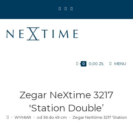
Koniec
treści
0,00
ZŁ
MENU
0
Zegar NeXtime 3217
'Station Double’
>
WYMIAR
>
od 36 do 49 cm
>
Zegar NeXtime 3217 'Station D