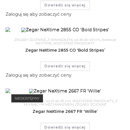
Dowiedz się więcej
Zaloguj się aby zobaczyć ceny
ZEGARY ŚCIENNE
,
Z WAHADŁEM
,
od 36 do 49 cm
,
Kolekcja
NEXTIME
,
WSZYSTKIE PRODUKTY
Zegar NeXtime 2855 CO 'Bold Stripes’
Dowiedz się więcej
Zaloguj się aby zobaczyć ceny
NIEDOSTĘPNY
Kolekcja NEXTIME
,
od 21 do 35 cm
,
WSZYSTKIE PRODUKTY
,
Z
PŁYNĄCYM MECHANIZMEM
,
ZEGARY ŚCIENNE
Zegar NeXtime 2667 FR 'Willie’
Dowiedz się więcej