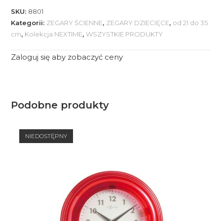
SKU:
8801
Kategorii:
ZEGARY ŚCIENNE
,
ZEGARY DZIECIĘCE
,
od 21 do 35
cm
,
Kolekcja NEXTIME
,
WSZYSTKIE PRODUKTY
Zaloguj się aby zobaczyć ceny
Podobne produkty
NIEDOSTĘPNY