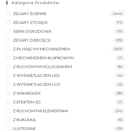
Kategorie Produktów
ZEGARY ŚCIENNE
(444)
ZEGARY STOJĄCE
(71)
SERIA OGRODOWA
(17)
ZEGARY DZIECIĘCE
(35)
Z PŁYNĄCYM MECHANIZMEM
(293)
Z MECHANIZMEM KLAPKOWYM
(7)
Z RUCHOMYM HOLOGRAMEM
(8)
Z WYŚWIETLACZEM LED
(4)
Z WYŚWIETLACZEM LCD
(2)
Z WAHADŁEM
(18)
Z EFEKTEM 3D
(7)
Z RUCHOMYMI ELEMENTAMI
(24)
Z KUKUŁKĄ
(6)
LUSTRZANE
(13)