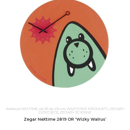
Kolekcja NEXTIME
,
od 36 do 49 cm
,
WSZYSTKIE PRODUKTY
,
ZEGARY
DZIECIĘCE
,
ZEGARY ŚCIENNE
Zegar NeXtime 2819 OR 'Wizky Walrus’