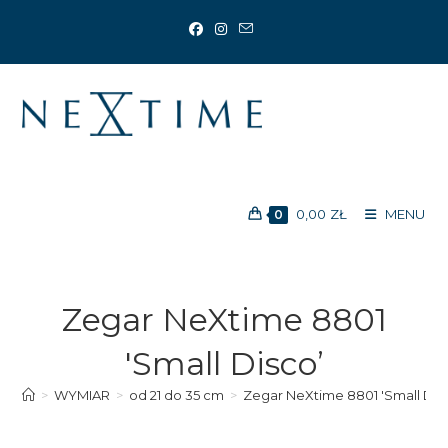
Koniec
treści
0,00
ZŁ
MENU
0
Zegar NeXtime 8801
'Small Disco’
>
WYMIAR
>
od 21 do 35 cm
>
Zegar NeXtime 8801 'Small Dis