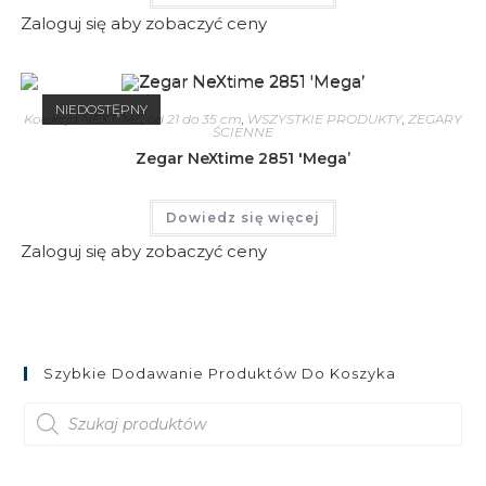
Zaloguj się aby zobaczyć ceny
NIEDOSTĘPNY
Kolekcja NEXTIME
,
od 21 do 35 cm
,
WSZYSTKIE PRODUKTY
,
ZEGARY
ŚCIENNE
Zegar NeXtime 2851 'Mega’
Dowiedz się więcej
Zaloguj się aby zobaczyć ceny
Szybkie Dodawanie Produktów Do Koszyka
Wyszukiwarka
produktów