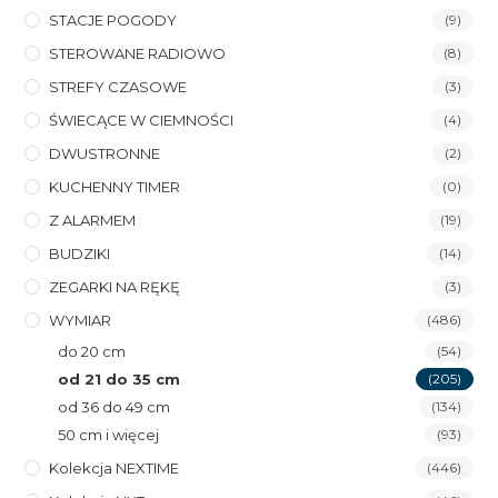
STACJE POGODY
(9)
STEROWANE RADIOWO
(8)
STREFY CZASOWE
(3)
ŚWIECĄCE W CIEMNOŚCI
(4)
DWUSTRONNE
(2)
KUCHENNY TIMER
(0)
Z ALARMEM
(19)
BUDZIKI
(14)
ZEGARKI NA RĘKĘ
(3)
WYMIAR
(486)
do 20 cm
(54)
od 21 do 35 cm
(205)
od 36 do 49 cm
(134)
50 cm i więcej
(93)
Kolekcja NEXTIME
(446)