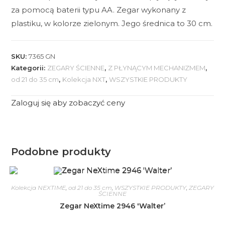
za pomocą baterii typu AA. Zegar wykonany z
plastiku, w kolorze zielonym. Jego średnica to 30 cm.
SKU:
7365 GN
Kategorii:
ZEGARY ŚCIENNE
,
Z PŁYNĄCYM MECHANIZMEM
,
od 21 do 35 cm
,
Kolekcja NXT
,
WSZYSTKIE PRODUKTY
Zaloguj się aby zobaczyć ceny
Podobne produkty
Kolekcja NEXTIME
,
od 21 do 35 cm
,
WSZYSTKIE PRODUKTY
,
ZEGARY
ŚCIENNE
Zegar NeXtime 2946 'Walter’