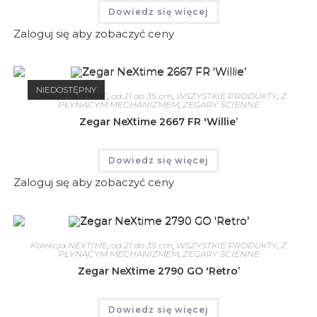
Dowiedz się więcej
Zaloguj się aby zobaczyć ceny
NIEDOSTĘPNY
Kolekcja NEXTIME
,
od 21 do 35 cm
,
WSZYSTKIE PRODUKTY
,
Z
PŁYNĄCYM MECHANIZMEM
,
ZEGARY ŚCIENNE
Zegar NeXtime 2667 FR 'Willie’
Dowiedz się więcej
Zaloguj się aby zobaczyć ceny
Kolekcja NEXTIME
,
od 21 do 35 cm
,
WSZYSTKIE PRODUKTY
,
Z
PŁYNĄCYM MECHANIZMEM
,
ZEGARY ŚCIENNE
Zegar NeXtime 2790 GO 'Retro’
Dowiedz się więcej