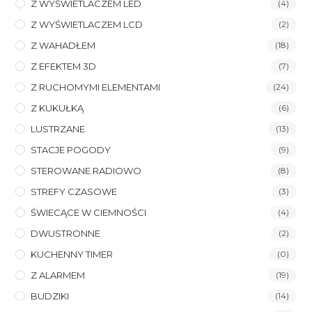
Z WYŚWIETLACZEM LED
(4)
Z WYŚWIETLACZEM LCD
(2)
Z WAHADŁEM
(18)
Z EFEKTEM 3D
(7)
Z RUCHOMYMI ELEMENTAMI
(24)
Z KUKUŁKĄ
(6)
LUSTRZANE
(13)
STACJE POGODY
(9)
STEROWANE RADIOWO
(8)
STREFY CZASOWE
(3)
ŚWIECĄCE W CIEMNOŚCI
(4)
DWUSTRONNE
(2)
KUCHENNY TIMER
(0)
Z ALARMEM
(19)
BUDZIKI
(14)