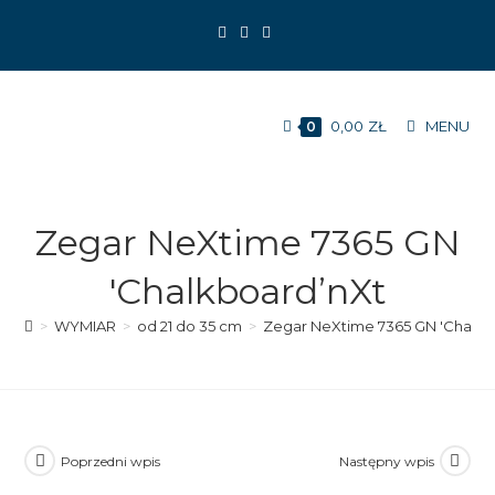
Koniec
treści
0,00
ZŁ
MENU
0
Zegar NeXtime 7365 GN
'Chalkboard’nXt
>
WYMIAR
>
od 21 do 35 cm
>
Zegar NeXtime 7365 GN 'Chalkb
Poprzedni wpis
Następny wpis