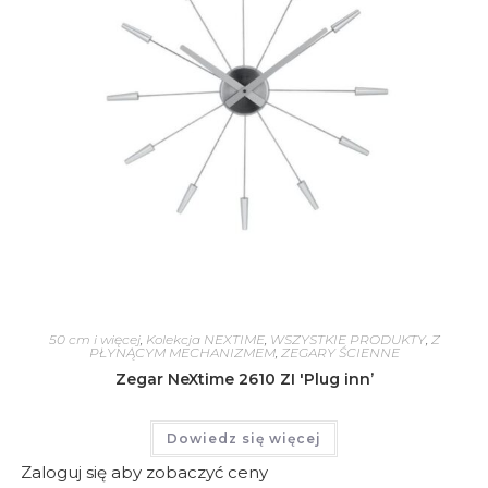
50 cm i więcej
,
Kolekcja NEXTIME
,
WSZYSTKIE PRODUKTY
,
Z
PŁYNĄCYM MECHANIZMEM
,
ZEGARY ŚCIENNE
Zegar NeXtime 2610 ZI 'Plug inn’
Dowiedz się więcej
Zaloguj się aby zobaczyć ceny