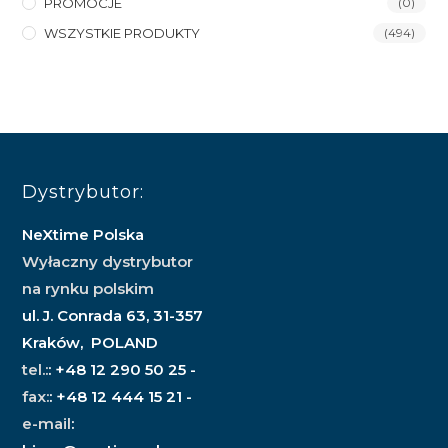
PROMOCJE
(0)
WSZYSTKIE PRODUKTY
(494)
Dystrybutor:
NeXtime Polska
Wyłaczny dystrybutor
na rynku polskim
ul. J. Conrada 63, 31-357
Kraków, POLAND
tel.:
: +48 12 290 50 25 -
fax:
: +48 12 444 15 21 -
e-mail
: