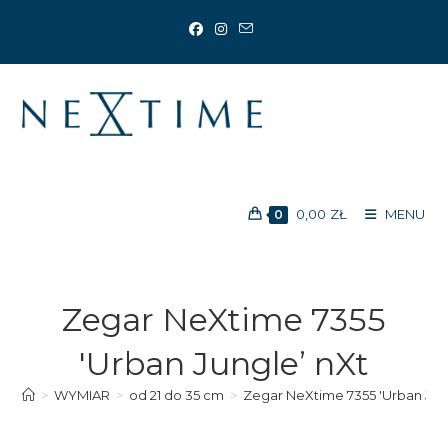
Koniec
treści
0,00
ZŁ
MENU
0
Zegar NeXtime 7355
'Urban Jungle’ nXt
>
WYMIAR
>
od 21 do 35 cm
>
Zegar NeXtime 7355 'Urban Jun