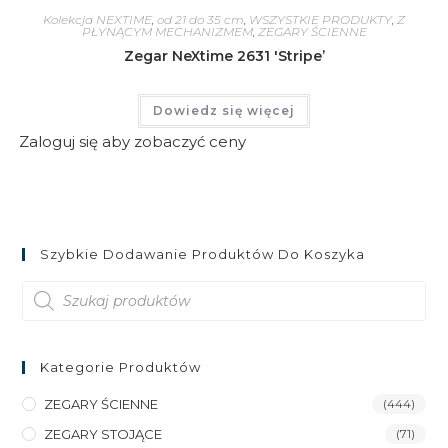
Kolekcja NEXTIME
,
od 21 do 35 cm
,
WSZYSTKIE PRODUKTY
,
Z
PŁYNĄCYM MECHANIZMEM
,
ZEGARY ŚCIENNE
Zegar NeXtime 2631 'Stripe’
Dowiedz się więcej
Zaloguj się aby zobaczyć ceny
Szybkie Dodawanie Produktów Do Koszyka
Wyszukiwarka
produktów
Kategorie Produktów
ZEGARY ŚCIENNE
(444)
ZEGARY STOJĄCE
(71)