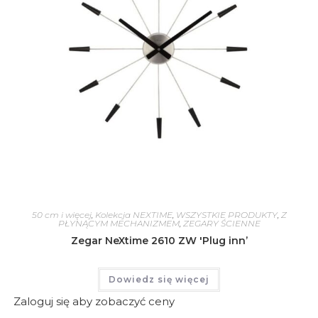
50 cm i więcej
,
Kolekcja NEXTIME
,
WSZYSTKIE PRODUKTY
,
Z
PŁYNĄCYM MECHANIZMEM
,
ZEGARY ŚCIENNE
Zegar NeXtime 2610 ZW 'Plug inn’
Dowiedz się więcej
Zaloguj się aby zobaczyć ceny