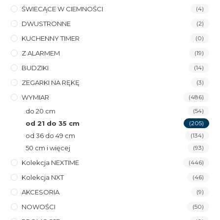
ŚWIECĄCE W CIEMNOŚCI
(4)
DWUSTRONNE
(2)
KUCHENNY TIMER
(0)
Z ALARMEM
(19)
BUDZIKI
(14)
ZEGARKI NA RĘKĘ
(3)
WYMIAR
(486)
do 20 cm
(54)
od 21 do 35 cm
(205)
od 36 do 49 cm
(134)
50 cm i więcej
(93)
Kolekcja NEXTIME
(446)
Kolekcja NXT
(46)
AKCESORIA
(9)
NOWOŚCI
(50)