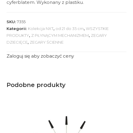
cyferblatem. Wykonany z plastiku.
SKU:
7355
Kategorii:
Kolekcja NXT
,
od 21 do 35 cm
,
WSZYSTKIE
PRODUKTY
,
Z PŁYNĄCYM MECHANIZMEM
,
ZEGARY
DZIECIĘCE
,
ZEGARY ŚCIENNE
Zaloguj się aby zobaczyć ceny
Podobne produkty