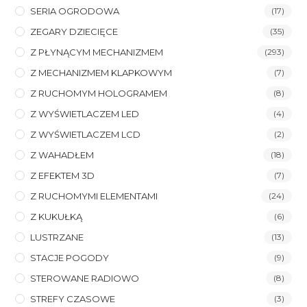
SERIA OGRODOWA
(17)
ZEGARY DZIECIĘCE
(35)
Z PŁYNĄCYM MECHANIZMEM
(293)
Z MECHANIZMEM KLAPKOWYM
(7)
Z RUCHOMYM HOLOGRAMEM
(8)
Z WYŚWIETLACZEM LED
(4)
Z WYŚWIETLACZEM LCD
(2)
Z WAHADŁEM
(18)
Z EFEKTEM 3D
(7)
Z RUCHOMYMI ELEMENTAMI
(24)
Z KUKUŁKĄ
(6)
LUSTRZANE
(13)
STACJE POGODY
(9)
STEROWANE RADIOWO
(8)
STREFY CZASOWE
(3)