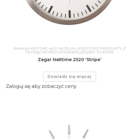
Kolekcja NEXTIME
,
od 21 do 35 cm
,
WSZYSTKIE PRODUKTY
,
Z
PŁYNĄCYM MECHANIZMEM
,
ZEGARY ŚCIENNE
Zegar NeXtime 2520 'Stripe’
Dowiedz się więcej
Zaloguj się aby zobaczyć ceny