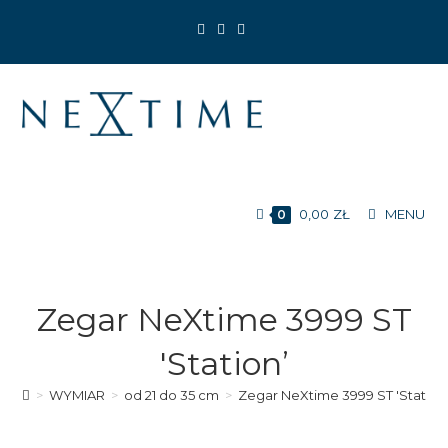
Koniec
treści
0,00
ZŁ
MENU
0
Zegar NeXtime 3999 ST
'Station’
>
WYMIAR
>
od 21 do 35 cm
>
Zegar NeXtime 3999 ST 'Station