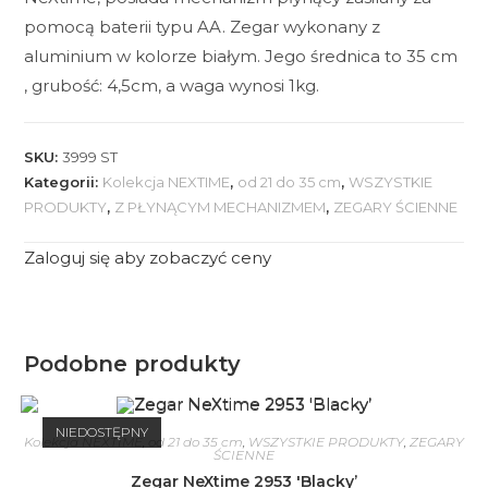
pomocą baterii typu AA. Zegar wykonany z
aluminium w kolorze białym. Jego średnica to 35 cm
, grubość: 4,5cm, a waga wynosi 1kg.
SKU:
3999 ST
Kategorii:
Kolekcja NEXTIME
,
od 21 do 35 cm
,
WSZYSTKIE
PRODUKTY
,
Z PŁYNĄCYM MECHANIZMEM
,
ZEGARY ŚCIENNE
Zaloguj się aby zobaczyć ceny
Podobne produkty
NIEDOSTĘPNY
Kolekcja NEXTIME
,
od 21 do 35 cm
,
WSZYSTKIE PRODUKTY
,
ZEGARY
ŚCIENNE
Zegar NeXtime 2953 'Blacky’