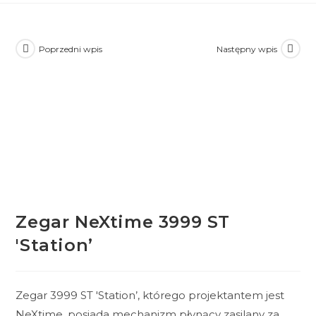
Poprzedni wpis
Następny wpis
Zegar NeXtime 3999 ST
'Station’
Zegar 3999 ST 'Station’, którego projektantem jest
NeXtime, posiada mechanizm płynący zasilany za