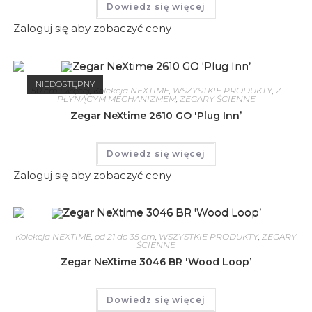
Dowiedz się więcej
Zaloguj się aby zobaczyć ceny
NIEDOSTĘPNY
50 cm i więcej
,
Kolekcja NEXTIME
,
WSZYSTKIE PRODUKTY
,
Z
PŁYNĄCYM MECHANIZMEM
,
ZEGARY ŚCIENNE
Zegar NeXtime 2610 GO 'Plug Inn’
Dowiedz się więcej
Zaloguj się aby zobaczyć ceny
Kolekcja NEXTIME
,
od 21 do 35 cm
,
WSZYSTKIE PRODUKTY
,
ZEGARY
ŚCIENNE
Zegar NeXtime 3046 BR 'Wood Loop’
Dowiedz się więcej