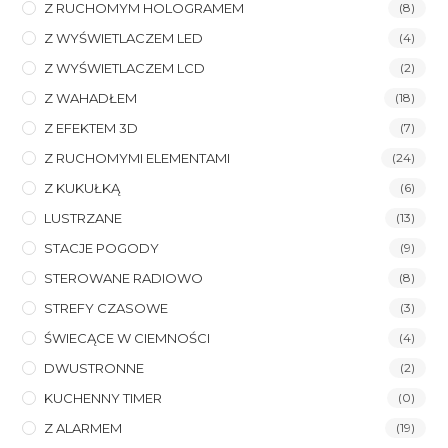
Z RUCHOMYM HOLOGRAMEM
(8)
Z WYŚWIETLACZEM LED
(4)
Z WYŚWIETLACZEM LCD
(2)
Z WAHADŁEM
(18)
Z EFEKTEM 3D
(7)
Z RUCHOMYMI ELEMENTAMI
(24)
Z KUKUŁKĄ
(6)
LUSTRZANE
(13)
STACJE POGODY
(9)
STEROWANE RADIOWO
(8)
STREFY CZASOWE
(3)
ŚWIECĄCE W CIEMNOŚCI
(4)
DWUSTRONNE
(2)
KUCHENNY TIMER
(0)
Z ALARMEM
(19)