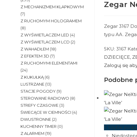
Zegar N
Z MECHANIZMEM KLAPKOWYM
(7)
Z RUCHOMYM HOLOGRAMEM
Zegar 3167 Do
(8)
typu AA. Zega
Z WYŚWIETLACZEM LED
(4)
Z WYŚWIETLACZEM LCD
(2)
SKU:
3167
Kate
Z WAHADŁEM
(18)
Z EFEKTEM 3D
(7)
DZIECIĘCE
,
Z
Z RUCHOMYMI ELEMENTAMI
Zaloguj się a
(24)
Z KUKUŁKĄ
(6)
Podobne 
LUSTRZANE
(13)
STACJE POGODY
(9)
STEROWANE RADIOWO
(8)
STREFY CZASOWE
(3)
ŚWIECĄCE W CIEMNOŚCI
(4)
DWUSTRONNE
(2)
KUCHENNY TIMER
(0)
Szybki podg
Z ALARMEM
(19)
Niedostęp