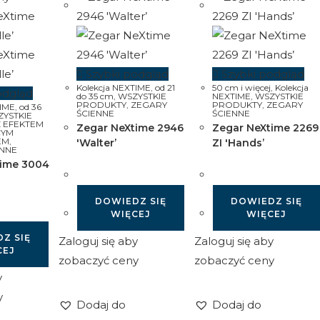
Szybki podgląd
Szybki podgląd
Kolekcja NEXTIME
,
od 21
50 cm i więcej
,
Kolekcja
odgląd
do 35 cm
,
WSZYSTKIE
NEXTIME
,
WSZYSTKIE
PRODUKTY
,
ZEGARY
PRODUKTY
,
ZEGARY
TIME
,
od 36
ŚCIENNE
ŚCIENNE
YSTKIE
Z EFEKTEM
Zegar NeXtime 2946
Zegar NeXtime 2269
CYM
EM
,
'Walter’
ZI 'Hands’
ENNE
time 3004
DOWIEDZ SIĘ
DOWIEDZ SIĘ
WIĘCEJ
WIĘCEJ
Z SIĘ
Zaloguj się aby
Zaloguj się aby
CEJ
zobaczyć ceny
zobaczyć ceny
y
y
Dodaj do
Dodaj do