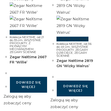
Szybki podgląd
Kolekcja NEXTIME
,
od 21
Szybki podgląd
do 35 cm
,
WSZYSTKIE
PRODUKTY
,
Z
Kolekcja NEXTIME
,
od 36
PŁYNĄCYM
do 49 cm
,
WSZYSTKIE
MECHANIZMEM
,
PRODUKTY
,
ZEGARY
ZEGARY ŚCIENNE
DZIECIĘCE
,
ZEGARY
ŚCIENNE
Zegar NeXtime 2667
Zegar NeXtime 2819
FR 'Willie’
GN 'Wizky Walrus’
DOWIEDZ SIĘ
DOWIEDZ SIĘ
WIĘCEJ
WIĘCEJ
Zaloguj się aby
Zaloguj się aby
zobaczyć ceny
zobaczyć ceny