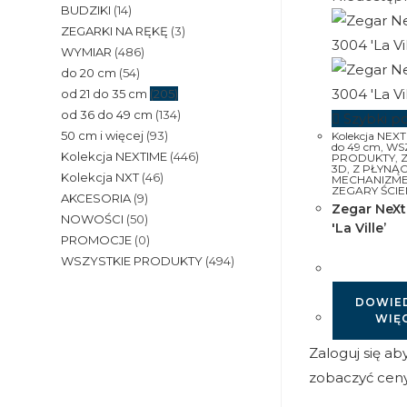
BUDZIKI
(14)
ZEGARKI NA RĘKĘ
(3)
WYMIAR
(486)
do 20 cm
(54)
od 21 do 35 cm
(205)
od 36 do 49 cm
(134)
Szybki p
50 cm i więcej
(93)
Kolekcja NEX
do 49 cm
,
WSZ
Kolekcja NEXTIME
(446)
PRODUKTY
,
3D
,
Z PŁYNĄ
Kolekcja NXT
(46)
MECHANIZM
ZEGARY ŚCI
AKCESORIA
(9)
Zegar NeX
NOWOŚCI
(50)
'La Ville’
PROMOCJE
(0)
WSZYSTKIE PRODUKTY
(494)
DOWIED
WIĘ
Zaloguj się ab
zobaczyć cen