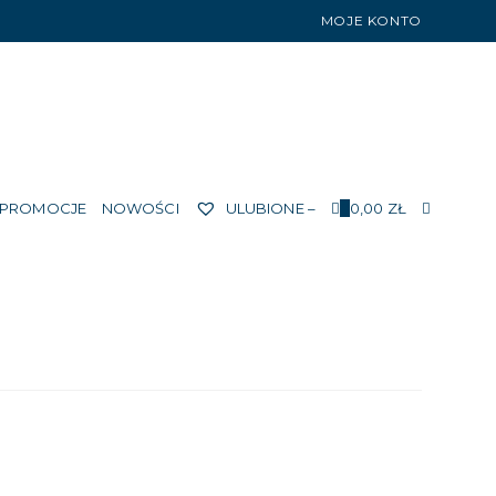
MOJE KONTO
TOGGLE
PROMOCJE
NOWOŚCI
ULUBIONE –
0
0,00
ZŁ
WEBSIT
SEARCH