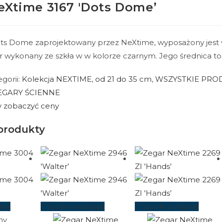
eXtime 3167 'Dots Dome’
ts Dome zaprojektowany przez NeXtime, wyposażony jest 
r wykonany ze szkła w w kolorze czarnym. Jego średnica to 
gorii:
Kolekcja NEXTIME
,
od 21 do 35 cm
,
WSZYSTKIE PRO
EGARY ŚCIENNE
by zobaczyć ceny
produkty
ląd
Szybki podgląd
Szybki podgląd
ny