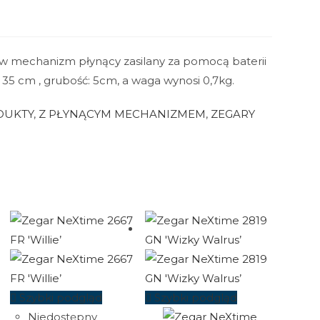
w mechanizm płynący zasilany za pomocą baterii
35 cm , grubość: 5cm, a waga wynosi 0,7kg.
DUKTY
,
Z PŁYNĄCYM MECHANIZMEM
,
ZEGARY
Szybki podgląd
Szybki podgląd
Niedostępny