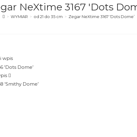
gar NeXtime 3167 'Dots Do
>
WYMIAR
>
od 21 do 35 cm
>
Zegar NeXtime 3167 'Dots Dome’
i wpis
pis