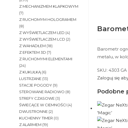
Z MECHANIZMEM KLAPKOWYM
(7)
Z RUCHOMYM HOLOGRAMEM
(8)
Baromet
Z WYŚWIETLACZEM LED
(4)
Z WYŚWIETLACZEM LCD
(2)
Z WAHADŁEM
(18)
Barometr ogro
Z EFEKTEM 3D
(7)
metalu, w kol
Z RUCHOMYMI ELEMENTAMI
(24)
SKU:
4303 GA
Z KUKUŁKĄ
(6)
Zaloguj się a
LUSTRZANE
(13)
STACJE POGODY
(9)
Podobne 
STEROWANE RADIOWO
(8)
STREFY CZASOWE
(3)
ŚWIECĄCE W CIEMNOŚCI
(4)
DWUSTRONNE
(2)
KUCHENNY TIMER
(0)
Z ALARMEM
(19)