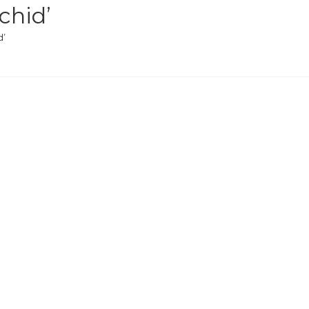
chid’
d’