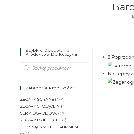
Baro
Szybkie Dodawanie
Produktów Do Koszyka
Poprzedn
Wyszukiwarka
produktów
Następny w
Kategorie Produktów
ZEGARY ŚCIENNE
(444)
ZEGARY STOJĄCE
(71)
SERIA OGRODOWA
(17)
ZEGARY DZIECIĘCE
(35)
Z PŁYNĄCYM MECHANIZMEM
(293)