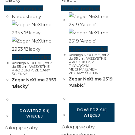
Szybki podgląd
Szybki podgląd
Niedostępny
Szybki podgląd
Kolekcja NEXTIME
,
od 21
Szybki podgląd
do 35 cm
,
WSZYSTKIE
PRODUKTY
,
Z
Kolekcja NEXTIME
,
od 21
PŁYNĄCYM
do 35 cm
,
WSZYSTKIE
MECHANIZMEM
,
PRODUKTY
,
ZEGARY
ZEGARY ŚCIENNE
ŚCIENNE
Zegar NeXtime 2519
Zegar NeXtime 2953
'Arabic’
'Blacky’
DOWIEDZ SIĘ
DOWIEDZ SIĘ
WIĘCEJ
WIĘCEJ
Zaloguj się aby
Zaloguj się aby
zobaczyć ceny