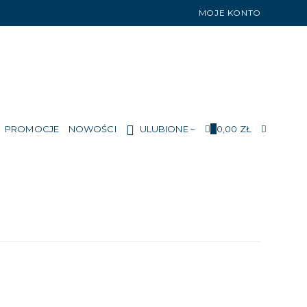
MOJE KONTO
TOGGLE
PROMOCJE
NOWOŚCI
ULUBIONE –
0
0,00
ZŁ
WEBSIT
SEARCH