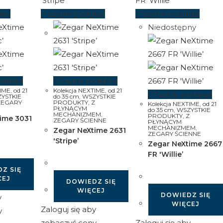
ląd
Szybki podgląd
Szybki podgląd
Niedostępny
odgląd
Szybki podgląd
TIME
,
od 21
Kolekcja NEXTIME
,
od 21
Szybki podgląd
YSTKIE
do 35 cm
,
WSZYSTKIE
ZEGARY
PRODUKTY
,
Z
Kolekcja NEXTIME
,
od 21
PŁYNĄCYM
do 35 cm
,
WSZYSTKIE
MECHANIZMEM
,
PRODUKTY
,
Z
ime 3031
ZEGARY ŚCIENNE
PŁYNĄCYM
MECHANIZMEM
,
Zegar NeXtime 2631
ZEGARY ŚCIENNE
'Stripe’
Zegar NeXtime 2667
FR 'Willie’
Z SIĘ
CEJ
DOWIEDZ SIĘ
WIĘCEJ
DOWIEDZ SIĘ
y
WIĘCEJ
Zaloguj się aby
y
zobaczyć ceny
Zaloguj się aby