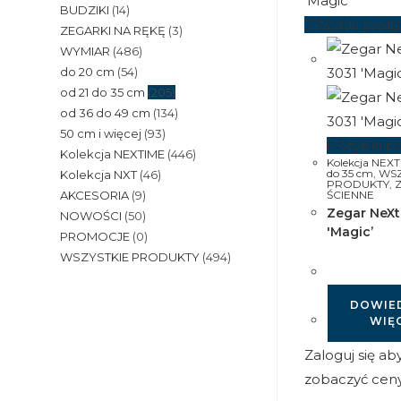
BUDZIKI
(14)
Szybki podg
ZEGARKI NA RĘKĘ
(3)
WYMIAR
(486)
do 20 cm
(54)
od 21 do 35 cm
(205)
od 36 do 49 cm
(134)
50 cm i więcej
(93)
Szybki p
Kolekcja NEXTIME
(446)
Kolekcja NEX
do 35 cm
,
WSZ
Kolekcja NXT
(46)
PRODUKTY
,
ŚCIENNE
AKCESORIA
(9)
Zegar NeXt
NOWOŚCI
(50)
'Magic’
PROMOCJE
(0)
WSZYSTKIE PRODUKTY
(494)
DOWIED
WIĘ
Zaloguj się ab
zobaczyć cen