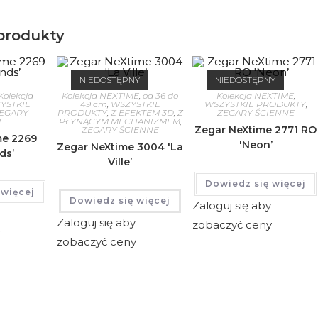
produkty
NIEDOSTĘPNY
NIEDOSTĘPNY
Kolekcja
Kolekcja NEXTIME
,
od 36 do
Kolekcja NEXTIME
,
YSTKIE
49 cm
,
WSZYSTKIE
WSZYSTKIE PRODUKTY
,
EGARY
PRODUKTY
,
Z EFEKTEM 3D
,
Z
ZEGARY ŚCIENNE
E
PŁYNĄCYM MECHANIZMEM
,
Zegar NeXtime 2771 RO
ZEGARY ŚCIENNE
me 2269
'Neon’
Zegar NeXtime 3004 'La
ds’
Ville’
Dowiedz się więcej
 więcej
Dowiedz się więcej
Zaloguj się aby
Zaloguj się aby
zobaczyć ceny
y
zobaczyć ceny