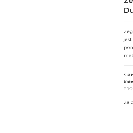
Ze
Du
Zeg
jes
pom
meta
SKU
Kate
PRO
Zalo