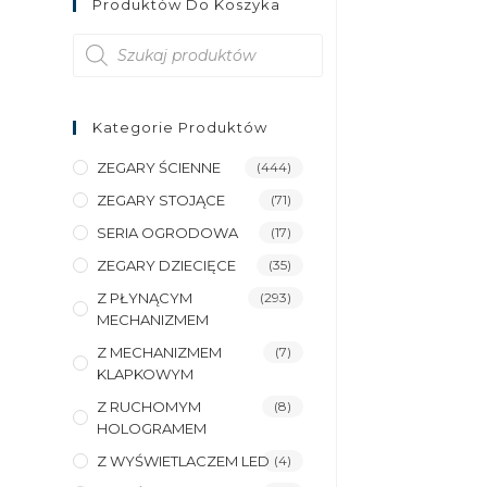
Produktów Do Koszyka
Wyszukiwarka
produktów
Kategorie Produktów
ZEGARY ŚCIENNE
(444)
ZEGARY STOJĄCE
(71)
SERIA OGRODOWA
(17)
ZEGARY DZIECIĘCE
(35)
Z PŁYNĄCYM
(293)
MECHANIZMEM
Z MECHANIZMEM
(7)
KLAPKOWYM
Z RUCHOMYM
(8)
HOLOGRAMEM
Z WYŚWIETLACZEM LED
(4)