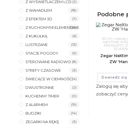
Z WYŚWIETLACZEM LCD
(2)
Z WAHADŁEM
(18)
Podobne 
Z EFEKTEM 3D
(7)
Z RUCHOMYMI ELEMENTAMI
(24)
Z KUKUŁKĄ
(6)
50 cm i więcej
,
NEXTIME
,
WSZ
LUSTRZANE
(13)
PRODUKTY
,
Z
ŚCIENN
STACJE POGODY
(9)
Zegar NeXti
ZW 'Han
STEROWANE RADIOWO
(8)
STREFY CZASOWE
(3)
Dowiedz się
ŚWIECĄCE W CIEMNOŚCI
(4)
Zaloguj się aby
DWUSTRONNE
(2)
zobaczyć cen
KUCHENNY TIMER
(0)
Z ALARMEM
(19)
BUDZIKI
(14)
ZEGARKI NA RĘKĘ
(3)