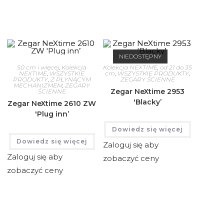
NIEDOSTĘPNY
50 cm i więcej
,
Kolekcja
Kolekcja NEXTIME
,
od 21 do 35
NEXTIME
,
WSZYSTKIE
cm
,
WSZYSTKIE PRODUKTY
,
PRODUKTY
,
Z PŁYNĄCYM
ZEGARY ŚCIENNE
MECHANIZMEM
,
ZEGARY
Zegar NeXtime 2953
ŚCIENNE
'Blacky’
Zegar NeXtime 2610 ZW
'Plug inn’
Dowiedz się więcej
Dowiedz się więcej
Zaloguj się aby
Zaloguj się aby
zobaczyć ceny
zobaczyć ceny