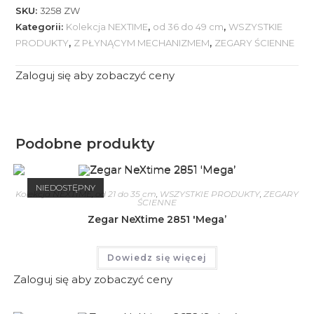
SKU:
3258 ZW
Kategorii:
Kolekcja NEXTIME
,
od 36 do 49 cm
,
WSZYSTKIE
PRODUKTY
,
Z PŁYNĄCYM MECHANIZMEM
,
ZEGARY ŚCIENNE
Zaloguj się aby zobaczyć ceny
Podobne produkty
NIEDOSTĘPNY
Kolekcja NEXTIME
,
od 21 do 35 cm
,
WSZYSTKIE PRODUKTY
,
ZEGARY
ŚCIENNE
Zegar NeXtime 2851 'Mega’
Dowiedz się więcej
Zaloguj się aby zobaczyć ceny