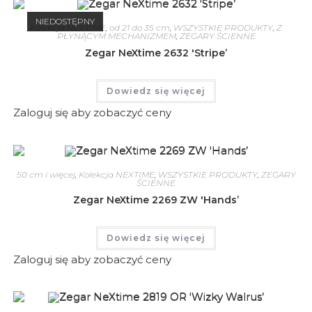
NIEDOSTĘPNY
Kolekcja NEXTIME
,
od 21 do 35 cm
,
WSZYSTKIE PRODUKTY
,
Z
PŁYNĄCYM MECHANIZMEM
,
ZEGARY ŚCIENNE
Zegar NeXtime 2632 'Stripe’
Dowiedz się więcej
Zaloguj się aby zobaczyć ceny
50 cm i więcej
,
Kolekcja NEXTIME
,
WSZYSTKIE PRODUKTY
,
ZEGARY
ŚCIENNE
Zegar NeXtime 2269 ZW 'Hands’
Dowiedz się więcej
Zaloguj się aby zobaczyć ceny