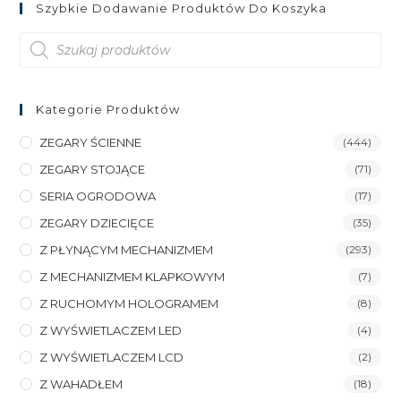
Szybkie Dodawanie Produktów Do Koszyka
Wyszukiwarka
produktów
Kategorie Produktów
ZEGARY ŚCIENNE
(444)
ZEGARY STOJĄCE
(71)
SERIA OGRODOWA
(17)
ZEGARY DZIECIĘCE
(35)
Z PŁYNĄCYM MECHANIZMEM
(293)
Z MECHANIZMEM KLAPKOWYM
(7)
Z RUCHOMYM HOLOGRAMEM
(8)
Z WYŚWIETLACZEM LED
(4)
Z WYŚWIETLACZEM LCD
(2)
Z WAHADŁEM
(18)