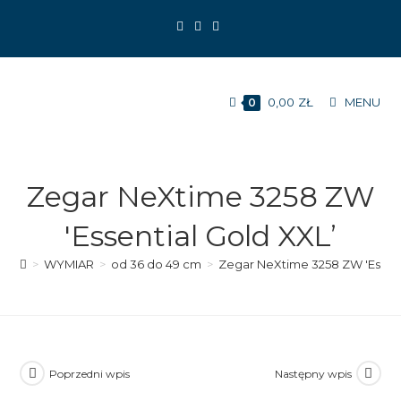
Koniec
treści
0,00
ZŁ
MENU
0
Zegar NeXtime 3258 ZW
'Essential Gold XXL’
>
WYMIAR
>
od 36 do 49 cm
>
Zegar NeXtime 3258 ZW 'Essent
Poprzedni wpis
Następny wpis