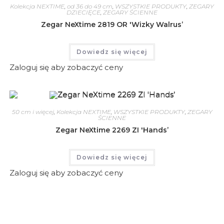
Kolekcja NEXTIME
,
od 36 do 49 cm
,
WSZYSTKIE PRODUKTY
,
ZEGARY
DZIECIĘCE
,
ZEGARY ŚCIENNE
Zegar NeXtime 2819 OR 'Wizky Walrus’
Dowiedz się więcej
Zaloguj się aby zobaczyć ceny
50 cm i więcej
,
Kolekcja NEXTIME
,
WSZYSTKIE PRODUKTY
,
ZEGARY
ŚCIENNE
Zegar NeXtime 2269 ZI 'Hands’
Dowiedz się więcej
Zaloguj się aby zobaczyć ceny