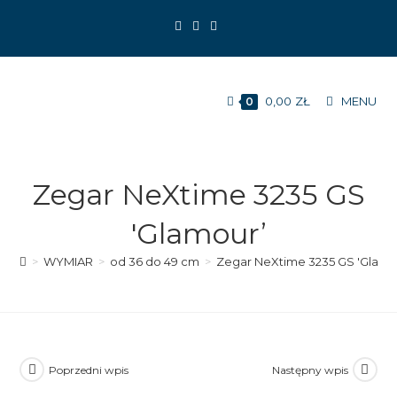
Koniec
treści
0,00
ZŁ
MENU
0
Zegar NeXtime 3235 GS
'Glamour’
>
WYMIAR
>
od 36 do 49 cm
>
Zegar NeXtime 3235 GS 'Glamo
Poprzedni wpis
Następny wpis