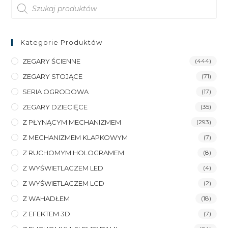
Wyszukiwarka
produktów
Kategorie Produktów
ZEGARY ŚCIENNE
(444)
ZEGARY STOJĄCE
(71)
SERIA OGRODOWA
(17)
ZEGARY DZIECIĘCE
(35)
Z PŁYNĄCYM MECHANIZMEM
(293)
Z MECHANIZMEM KLAPKOWYM
(7)
Z RUCHOMYM HOLOGRAMEM
(8)
Z WYŚWIETLACZEM LED
(4)
Z WYŚWIETLACZEM LCD
(2)
Z WAHADŁEM
(18)
Z EFEKTEM 3D
(7)