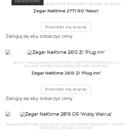
NIEDOSTĘPNY
Kolekcja NEXTIME
,
WSZYSTKIE PRODUKTY
,
ZEGARY ŚCIENNE
Zegar NeXtime 2771 RO 'Neon’
Dowiedz się więcej
Zaloguj się aby zobaczyć ceny
50 cm i więcej
,
Kolekcja NEXTIME
,
WSZYSTKIE PRODUKTY
,
Z
PŁYNĄCYM MECHANIZMEM
,
ZEGARY ŚCIENNE
Zegar NeXtime 2610 ZI 'Plug inn’
Dowiedz się więcej
Zaloguj się aby zobaczyć ceny
Kolekcja NEXTIME
,
od 36 do 49 cm
,
WSZYSTKIE PRODUKTY
,
ZEGARY
DZIECIĘCE
,
ZEGARY ŚCIENNE