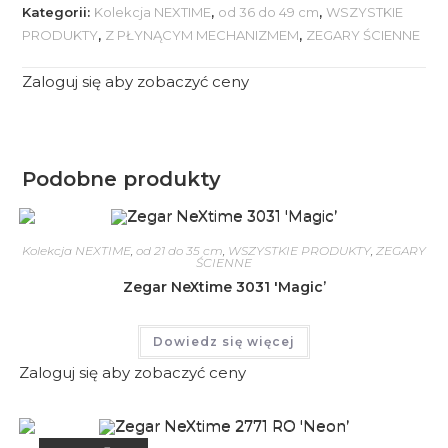
Kategorii:
Kolekcja NEXTIME
,
od 36 do 49 cm
,
WSZYSTKIE
PRODUKTY
,
Z PŁYNĄCYM MECHANIZMEM
,
ZEGARY ŚCIENNE
Zaloguj się aby zobaczyć ceny
Podobne produkty
Kolekcja NEXTIME
,
od 21 do 35 cm
,
WSZYSTKIE PRODUKTY
,
ZEGARY
ŚCIENNE
Zegar NeXtime 3031 'Magic’
Dowiedz się więcej
Zaloguj się aby zobaczyć ceny