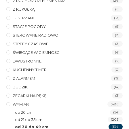
Z RUCHOMYMI ELEMENTAMI
(24)
Z KUKUŁKĄ
(6)
LUSTRZANE
(13)
STACJE POGODY
(9)
STEROWANE RADIOWO
(8)
STREFY CZASOWE
(3)
ŚWIECĄCE W CIEMNOŚCI
(4)
DWUSTRONNE
(2)
KUCHENNY TIMER
(0)
Z ALARMEM
(19)
BUDZIKI
(14)
ZEGARKI NA RĘKĘ
(3)
WYMIAR
(486)
do 20 cm
(54)
od 21 do 35 cm
(205)
od 36 do 49 cm
(134)