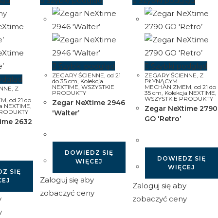
ląd
Szybki podgląd
Szybki podgląd
ny
Szybki podgląd
Szybki podgląd
ZEGARY ŚCIENNE
,
od 21
ZEGARY ŚCIENNE
,
Z
odgląd
do 35 cm
,
Kolekcja
PŁYNĄCYM
NEXTIME
,
WSZYSTKIE
MECHANIZMEM
,
od 21 do
ENNE
,
Z
PRODUKTY
35 cm
,
Kolekcja NEXTIME
,
WSZYSTKIE PRODUKTY
EM
,
od 21 do
Zegar NeXtime 2946
ja NEXTIME
,
Zegar NeXtime 2790
PRODUKTY
'Walter’
GO 'Retro’
ime 2632
DOWIEDZ SIĘ
DOWIEDZ SIĘ
WIĘCEJ
WIĘCEJ
Z SIĘ
Zaloguj się aby
CEJ
Zaloguj się aby
zobaczyć ceny
y
zobaczyć ceny
y