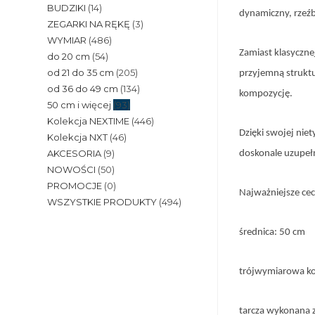
BUDZIKI
(14)
dynamiczny, rzeźbi
ZEGARKI NA RĘKĘ
(3)
WYMIAR
(486)
Zamiast klasyczne
do 20 cm
(54)
od 21 do 35 cm
(205)
przyjemną struktu
od 36 do 49 cm
(134)
kompozycję.
50 cm i więcej
(93)
Kolekcja NEXTIME
(446)
Dzięki swojej nie
Kolekcja NXT
(46)
AKCESORIA
(9)
doskonale uzupeł
NOWOŚCI
(50)
PROMOCJE
(0)
Najważniejsze ce
WSZYSTKIE PRODUKTY
(494)
średnica: 50 cm
trójwymiarowa ko
tarcza wykonana z