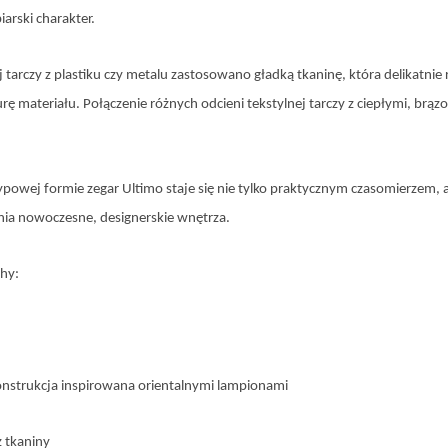
arski charakter.
j tarczy z plastiku czy metalu zastosowano gładką tkaninę, która delikatni
rę materiału. Połączenie różnych odcieni tekstylnej tarczy z ciepłymi, brą
typowej formie zegar Ultimo staje się nie tylko praktycznym czasomierzem, 
nia nowoczesne, designerskie wnętrza.
chy:
nstrukcja inspirowana orientalnymi lampionami
 tkaniny