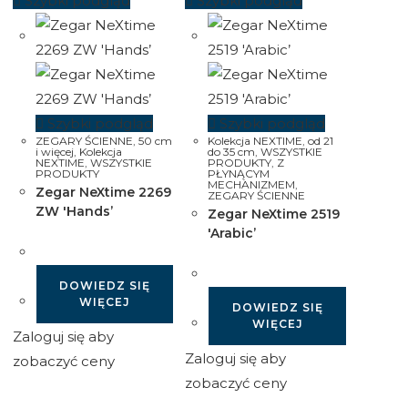
Szybki podgląd
Szybki podgląd
Szybki podgląd
Szybki podgląd
ZEGARY ŚCIENNE
,
50 cm
Kolekcja NEXTIME
,
od 21
i więcej
,
Kolekcja
do 35 cm
,
WSZYSTKIE
NEXTIME
,
WSZYSTKIE
PRODUKTY
,
Z
PRODUKTY
PŁYNĄCYM
MECHANIZMEM
,
Zegar NeXtime 2269
ZEGARY ŚCIENNE
ZW 'Hands’
Zegar NeXtime 2519
'Arabic’
DOWIEDZ SIĘ
WIĘCEJ
DOWIEDZ SIĘ
WIĘCEJ
Zaloguj się aby
Zaloguj się aby
zobaczyć ceny
zobaczyć ceny