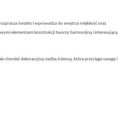
e rozprasza światło i wprowadza do wnętrza miękkość oraz
zowymi elementami konstrukcji tworzy harmonijną i interesującą
ale również dekoracyjną rzeźbą ścienną, która przyciąga uwagę i