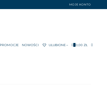
MOJE KONTO
TOGGLE
PROMOCJE
NOWOŚCI
ULUBIONE –
0
0,00
ZŁ
WEBSIT
SEARCH