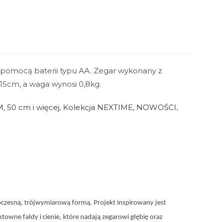
 pomocą baterii typu AA. Zegar wykonany z
 15cm, a waga wynosi 0,8kg.
M
,
50 cm i więcej
,
Kolekcja NEXTIME
,
NOWOŚCI
,
oczesną, trójwymiarową formą. Projekt inspirowany jest
towne fałdy i cienie, które nadają zegarowi głębię oraz