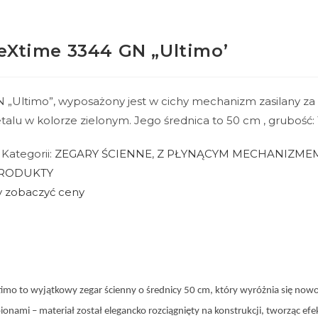
eXtime 3344 GN „Ultimo’
 „Ultimo”, wyposażony jest w cichy mechanizm zasilany za
talu w kolorze zielonym. Jego średnica to 50 cm , grubość:
Kategorii:
ZEGARY ŚCIENNE
,
Z PŁYNĄCYM MECHANIZME
PRODUKTY
by zobaczyć ceny
imo to wyjątkowy zegar ścienny o średnicy 50 cm, który wyróżnia się now
onami – materiał został elegancko rozciągnięty na konstrukcji, tworząc efek