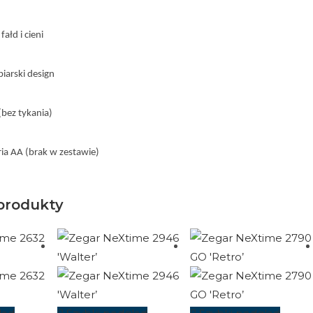
ałd i cieni
iarski design
bez tykania)
eria AA (brak w zestawie)
produkty