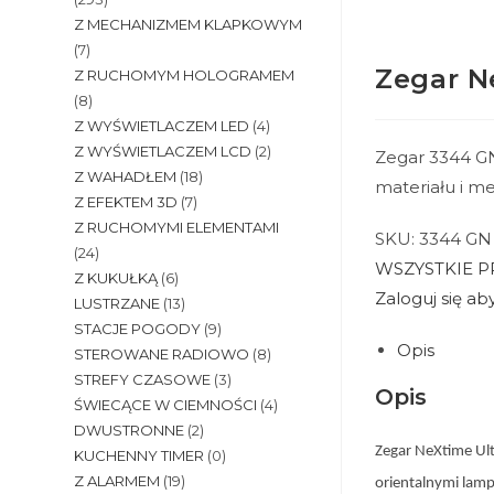
Z MECHANIZMEM KLAPKOWYM
(7)
Zegar N
Z RUCHOMYM HOLOGRAMEM
(8)
Z WYŚWIETLACZEM LED
(4)
Z WYŚWIETLACZEM LCD
(2)
Zegar 3344 GN
Z WAHADŁEM
(18)
materiału i me
Z EFEKTEM 3D
(7)
Z RUCHOMYMI ELEMENTAMI
SKU:
3344 GN
(24)
WSZYSTKIE 
Z KUKUŁKĄ
(6)
Zaloguj się a
LUSTRZANE
(13)
STACJE POGODY
(9)
Opis
STEROWANE RADIOWO
(8)
STREFY CZASOWE
(3)
Opis
ŚWIECĄCE W CIEMNOŚCI
(4)
DWUSTRONNE
(2)
Zegar
NeXtime Ult
KUCHENNY TIMER
(0)
Z ALARMEM
(19)
orientalnymi lampi