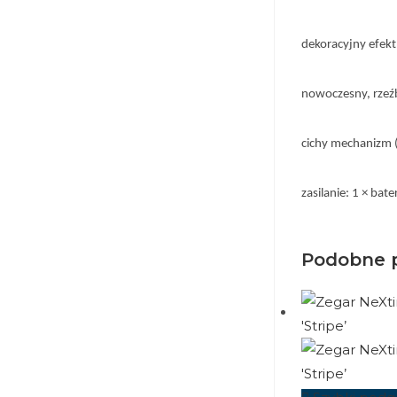
dekoracyjny efekt f
nowoczesny, rzeźb
cichy mechanizm (
zasilanie: 1 × bat
Podobne 