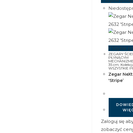
Szybki podg
Niedostęp
Szybki p
ZEGARY ŚCI
PŁYNĄCYM
MECHANIZM
35 cm
,
Kolekc
WSZYSTKIE 
Zegar NeXt
'Stripe’
DOWIED
WIĘ
Zaloguj się ab
zobaczyć cen