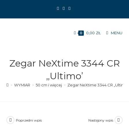
Koniec
treści
0,00
ZŁ
MENU
0
Zegar NeXtime 3344 CR
„Ultimo’
>
WYMIAR
>
50 cm i więcej
>
Zegar NeXtime 3344 CR „Ultimo’
Poprzedni wpis
Następny wpis