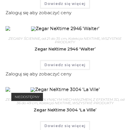
Dowiedz się więcej
Zaloguj się aby zobaczyć ceny
ZEGARY ŚCIENNE
,
od 21 do 35 cm
,
Kolekcja NEXTIME
,
WSZYSTKIE
PRODUKTY
Zegar NeXtime 2946 'Walter’
Dowiedz się więcej
Zaloguj się aby zobaczyć ceny
NIEDOSTĘPNY
ZEGARY ŚCIENNE
,
Z PŁYNĄCYM MECHANIZMEM
,
Z EFEKTEM 3D
,
od
36 do 49 cm
,
Kolekcja NEXTIME
,
WSZYSTKIE PRODUKTY
Zegar NeXtime 3004 'La Ville’
Dowiedz się więcej