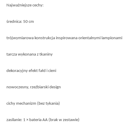
Najważniejsze cechy:
średnica: 50 cm
trójwymiarowa konstrukcja inspirowana orientalnymi lampionami
tarcza wykonana z tkaniny
dekoracyjny efekt fałd i cieni
nowoczesny, rzeźbiarski design
cichy mechanizm (bez tykania)
zasilanie: 1 × bateria AA (brak w zestawie)