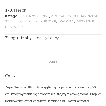
SKU:
3344 CR
Kategorii:
ZEGARY ŚCIENNE
,
Z PŁYNĄCYM MECHANIZMEM
,
50 cm i więcej
,
Kolekcja NEXTIME
,
NOWOŚCI
,
WSZYSTKIE
PRODUKTY
Zaloguj się aby zobaczyć ceny
OPIS
Opis
Zegar
NeXtime Ultimo to wyjątkowy zegar ścienny o średnicy 50
cm, który wyróżnia się nowoczesną, trójwymiarową formą. Projekt
inspirowany jest orientalnymi lampionami – materiał został