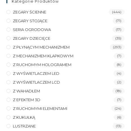
Kategorie Produktów
ZEGARY ŚCIENNE
(444)
ZEGARY STOJĄCE
(71)
SERIA OGRODOWA
(17)
ZEGARY DZIECIĘCE
(35)
Z PŁYNĄCYM MECHANIZMEM
(293)
Z MECHANIZMEM KLAPKOWYM
(7)
Z RUCHOMYM HOLOGRAMEM
(8)
Z WYŚWIETLACZEM LED
(4)
Z WYŚWIETLACZEM LCD
(2)
Z WAHADŁEM
(18)
Z EFEKTEM 3D
(7)
Z RUCHOMYMI ELEMENTAMI
(24)
Z KUKUŁKĄ
(6)
LUSTRZANE
(13)