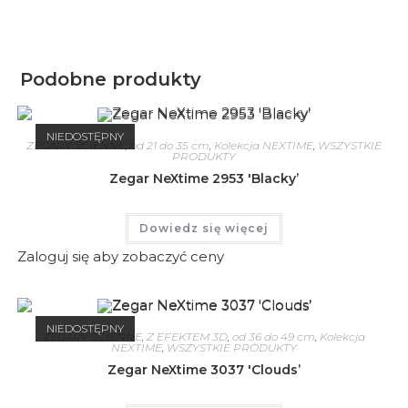
Podobne produkty
NIEDOSTĘPNY
ZEGARY ŚCIENNE
,
od 21 do 35 cm
,
Kolekcja NEXTIME
,
WSZYSTKIE
PRODUKTY
Zegar NeXtime 2953 'Blacky’
Dowiedz się więcej
Zaloguj się aby zobaczyć ceny
NIEDOSTĘPNY
ZEGARY ŚCIENNE
,
Z EFEKTEM 3D
,
od 36 do 49 cm
,
Kolekcja
NEXTIME
,
WSZYSTKIE PRODUKTY
Zegar NeXtime 3037 'Clouds’