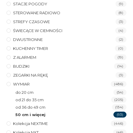
STACJE POGODY
(9)
STEROWANE RADIOWO
(8)
STREFY CZASOWE
(3)
ŚWIECĄCE W CIEMNOŚCI
(4)
DWUSTRONNE
(2)
KUCHENNY TIMER
(0)
Z ALARMEM
(19)
BUDZIKI
(14)
ZEGARKI NA RĘKĘ
(3)
WYMIAR
(486)
do 20 cm
(54)
od 21 do 35 cm
(205)
od 36 do 49 cm
(134)
50 cm i więcej
(93)
Kolekcja NEXTIME
(446)
Kolekcja NXT
(46)