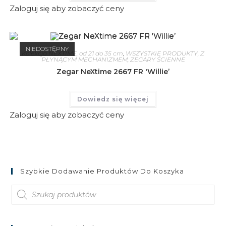
Zaloguj się aby zobaczyć ceny
NIEDOSTĘPNY
Kolekcja NEXTIME
,
od 21 do 35 cm
,
WSZYSTKIE PRODUKTY
,
Z
PŁYNĄCYM MECHANIZMEM
,
ZEGARY ŚCIENNE
Zegar NeXtime 2667 FR 'Willie’
Dowiedz się więcej
Zaloguj się aby zobaczyć ceny
Szybkie Dodawanie Produktów Do Koszyka
Wyszukiwarka
produktów