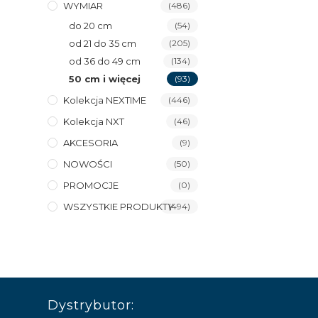
WYMIAR
(486)
do 20 cm
(54)
od 21 do 35 cm
(205)
od 36 do 49 cm
(134)
50 cm i więcej
(93)
Kolekcja NEXTIME
(446)
Kolekcja NXT
(46)
AKCESORIA
(9)
NOWOŚCI
(50)
PROMOCJE
(0)
WSZYSTKIE PRODUKTY
(494)
Dystrybutor: