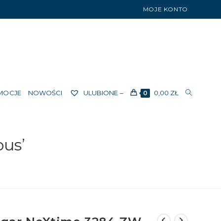
MOJE KONTO
TOGGLE
MOCJE
NOWOŚCI
ULUBIONE –
0,00
ZŁ
0
us’
WEBSITE
SEARCH