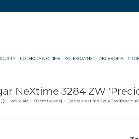
ODUKTY
KOLEKCJA NEXTIME
KOLEKCJA NXT
AKCESORIA
PRO
gar NeXtime 3284 ZW 'Precio
>
WYMIAR
>
50 cm i więcej
>
Zegar NeXtime 3284 ZW 'Precious’