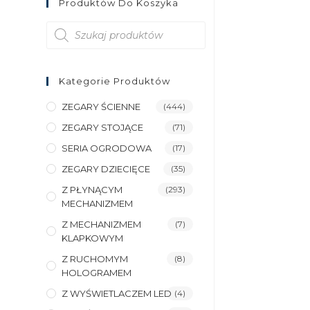
Produktów Do Koszyka
Wyszukiwarka
produktów
Kategorie Produktów
ZEGARY ŚCIENNE
(444)
ZEGARY STOJĄCE
(71)
SERIA OGRODOWA
(17)
ZEGARY DZIECIĘCE
(35)
Z PŁYNĄCYM
(293)
MECHANIZMEM
Z MECHANIZMEM
(7)
KLAPKOWYM
Z RUCHOMYM
(8)
HOLOGRAMEM
Z WYŚWIETLACZEM LED
(4)