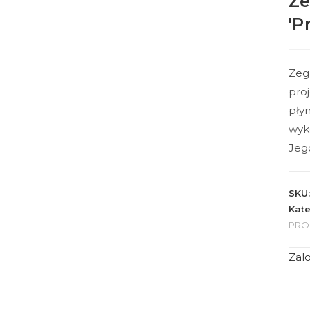
Ze
'P
Zeg
pro
płyn
wyk
Jeg
SKU
Kate
PRO
Zalo