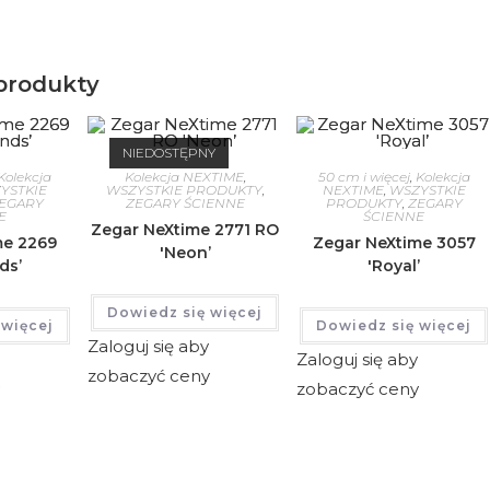
produkty
NIEDOSTĘPNY
Kolekcja
Kolekcja NEXTIME
,
50 cm i więcej
,
Kolekcja
YSTKIE
WSZYSTKIE PRODUKTY
,
NEXTIME
,
WSZYSTKIE
EGARY
ZEGARY ŚCIENNE
PRODUKTY
,
ZEGARY
E
ŚCIENNE
Zegar NeXtime 2771 RO
me 2269
Zegar NeXtime 3057
'Neon’
ds’
'Royal’
Dowiedz się więcej
 więcej
Dowiedz się więcej
Zaloguj się aby
Zaloguj się aby
zobaczyć ceny
y
zobaczyć ceny