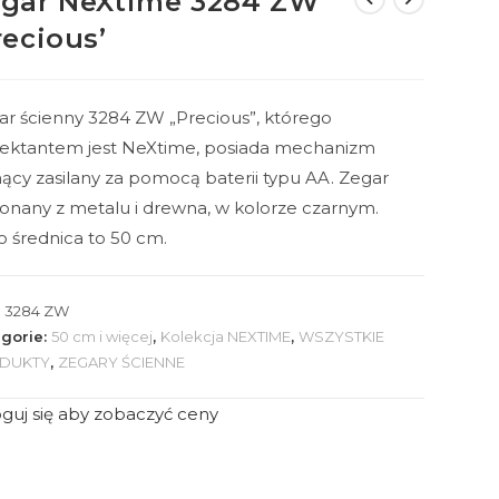
gar NeXtime 3284 ZW
recious’
ar ścienny 3284 ZW „Precious”, którego
jektantem jest NeXtime, posiada mechanizm
ący zasilany za pomocą baterii typu AA. Zegar
onany z metalu i drewna, w kolorze czarnym.
o średnica to 50 cm.
:
3284 ZW
gorie:
50 cm i więcej
,
Kolekcja NEXTIME
,
WSZYSTKIE
DUKTY
,
ZEGARY ŚCIENNE
guj się aby zobaczyć ceny