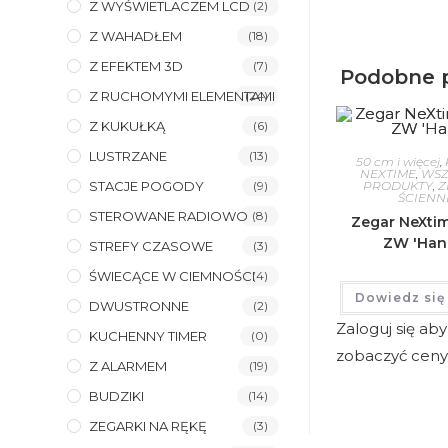
Z WYŚWIETLACZEM LCD
(2)
Z WAHADŁEM
(18)
Z EFEKTEM 3D
(7)
Podobne 
Z RUCHOMYMI ELEMENTAMI
(24)
Z KUKUŁKĄ
(6)
LUSTRZANE
(13)
50 cm i więcej
,
NEXTIME
,
WSZ
STACJE POGODY
(9)
PRODUKTY
,
Z
ŚCIENN
STEROWANE RADIOWO
(8)
Zegar NeXti
ZW 'Han
STREFY CZASOWE
(3)
ŚWIECĄCE W CIEMNOŚCI
(4)
Dowiedz się
DWUSTRONNE
(2)
Zaloguj się aby
KUCHENNY TIMER
(0)
zobaczyć cen
Z ALARMEM
(19)
BUDZIKI
(14)
ZEGARKI NA RĘKĘ
(3)