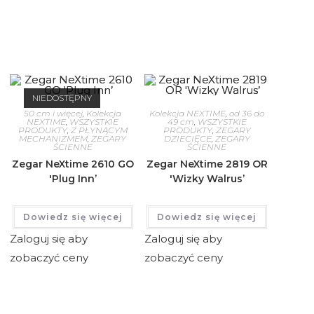
NIEDOSTĘPNY
50 cm i więcej
,
Kolekcja
Kolekcja NEXTIME
,
od 36 do
NEXTIME
,
WSZYSTKIE
49 cm
,
WSZYSTKIE
PRODUKTY
,
Z PŁYNĄCYM
PRODUKTY
,
ZEGARY
MECHANIZMEM
,
ZEGARY
DZIECIĘCE
,
ZEGARY
ŚCIENNE
ŚCIENNE
Zegar NeXtime 2610 GO
Zegar NeXtime 2819 OR
'Plug Inn’
'Wizky Walrus’
Dowiedz się więcej
Dowiedz się więcej
Zaloguj się aby
Zaloguj się aby
zobaczyć ceny
zobaczyć ceny