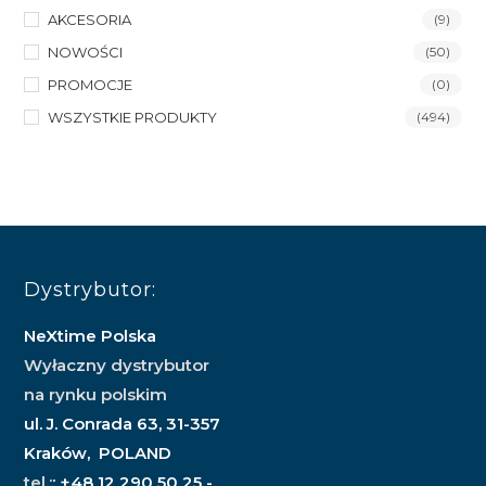
AKCESORIA
(9)
NOWOŚCI
(50)
PROMOCJE
(0)
WSZYSTKIE PRODUKTY
(494)
Dystrybutor:
NeXtime Polska
Wyłaczny dystrybutor
na rynku polskim
ul. J. Conrada 63, 31-357
Kraków, POLAND
tel.:
: +48 12 290 50 25 -