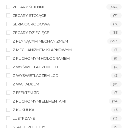
ZEGARY ŚCIENNE
(444)
ZEGARY STOJĄCE
(71)
SERIA OGRODOWA
(17)
ZEGARY DZIECIĘCE
(35)
Z PŁYNĄCYM MECHANIZMEM
(293)
Z MECHANIZMEM KLAPKOWYM
(7)
Z RUCHOMYM HOLOGRAMEM
(8)
Z WYŚWIETLACZEM LED
(4)
Z WYŚWIETLACZEM LCD
(2)
Z WAHADŁEM
(18)
Z EFEKTEM 3D
(7)
Z RUCHOMYMI ELEMENTAMI
(24)
Z KUKUŁKĄ
(6)
LUSTRZANE
(13)
STACJE POGODY
(9)