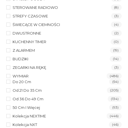
STEROWANE RADIOWO
(8)
STREFY CZASOWE
(3)
ŚWIECĄCE W CIEMNOŚCI
(4)
DWUSTRONNE
(2)
KUCHENNY TIMER
(0)
Z ALARMEM
(19)
BUDZIKI
(14)
ZEGARKI NA RĘKĘ
(3)
WYMIAR
(486)
Do 20 Cm
(54)
Od 21 Do 35 Cm
(205)
Od 36 Do 49 Cm
(134)
50 Cm I Więcej
(93)
Kolekcja NEXTIME
(446)
Kolekcja NXT
(46)