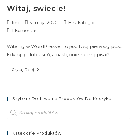
Witaj, świecie!
Posty
Post
Posty
tnsi
31 maja 2020
Bez kategorii
Data:
published:
Data:
1
1 Komentarz
Kolor
Kolor
Komentarz
Witamy w WordPressie. To jest twój pierwszy post.
Edytuj go lub usuń, a następnie zacznij pisać!
Witaj,
Czytaj Dalej
Świecie!
Szybkie Dodawanie Produktów Do Koszyka
Wyszukiwarka
produktów
Kategorie Produktów