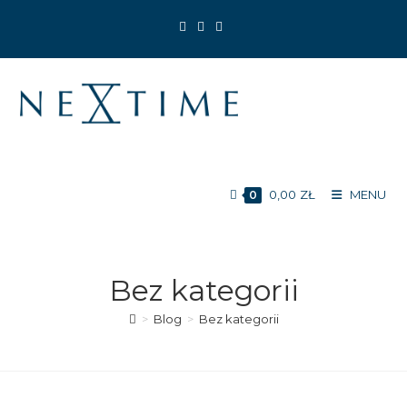
Koniec
treści
0,00
ZŁ
MENU
0
Bez kategorii
>
Blog
>
Bez kategorii